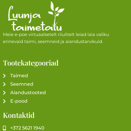
Meie e-poe virtuaalsetelt riiulitelt leiad laia valiku
erinevaid taimi, seemneid ja aiandustarvikuid.
Tootekategooriad
Taimed
Seemned
Aiandustooted
E-pood
Kontaktid
+372 5621 1940