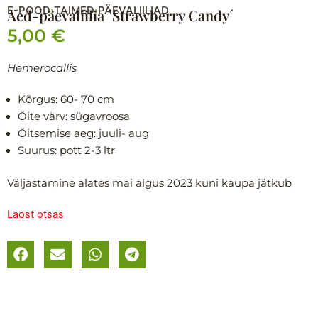
E-POOD
TAIMED
PÄEVALIILIAD
›
›
Aed-päevaliilia ´Strawberry Candy´
5,00
€
Hemerocallis
Kõrgus: 60- 70
cm
Õite värv: sügavroosa
Õitsemise aeg:
juuli- aug
Suurus: p
ott 2-3 ltr
Väljastamine alates mai algus 2023 kuni kaupa jätkub
Laost otsas