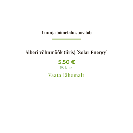
Luunja taimetalu soovitab
Siberi võhumõõk (iiris) ´Solar Energy´
5,50
€
15 laos
Vaata lähemalt