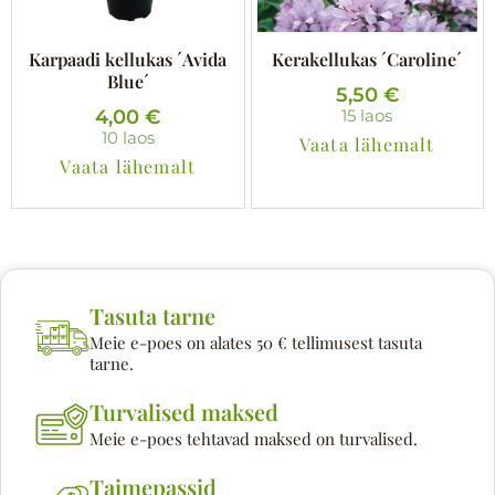
Karpaadi kellukas ´Avida
Kerakellukas ´Caroline´
Blue´
5,50
€
4,00
€
15 laos
10 laos
Vaata lähemalt
Vaata lähemalt
Tasuta tarne
Meie e-poes on alates 50 € tellimusest tasuta
tarne.
Turvalised maksed
Meie e-poes tehtavad maksed on turvalised.
Taimepassid