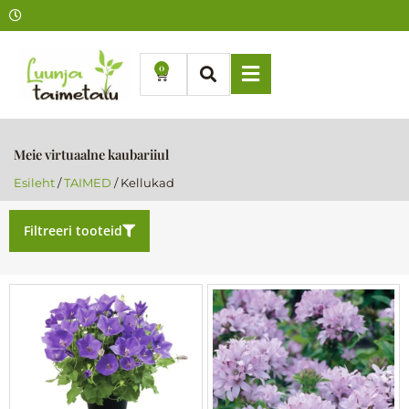
Skip
to
content
0
Cart
Meie virtuaalne kaubariiul
Esileht
/
TAIMED
/ Kellukad
Filtreeri tooteid