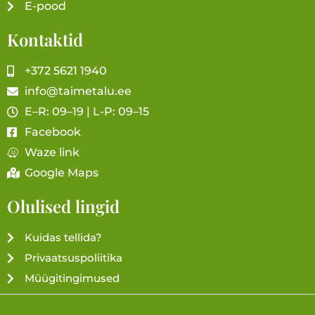
E-pood
Kontaktid
+372 5621 1940
info@taimetalu.ee
E–R: 09–19 | L-P: 09–15
Facebook
Waze link
Google Maps
Olulised lingid
Kuidas tellida?
Privaatsuspoliitika
Müügitingimused