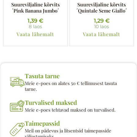
Suureviljaline kõrvits
Suureviljaline kõrvits
´Pink Banana Jumbo´
´Quintale Seme Giallo´
1,39
€
1,29
€
8 laos
10 laos
Vaata lähemalt
Vaata lähemalt
Tasuta tarne
Meie e-poes on alates 50 € tellimusest tasuta
tarne.
Turvalised maksed
Meie e-poes tehtavad maksed on turvalised.
Taimepassid
Meil on pädevus ja litsentsid taimepasside
väljastamiseks.