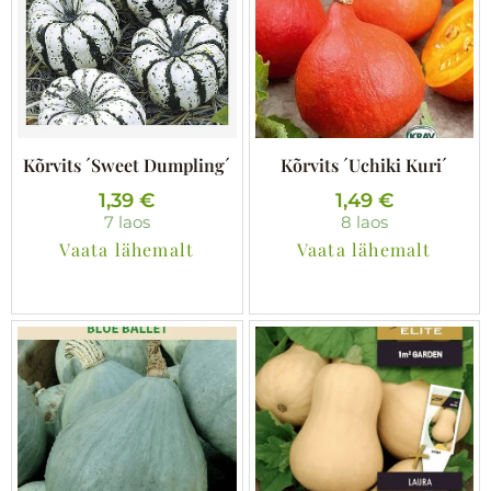
n
e
d
h
o
i
l
n
i
d
:
o
0
n
Kõrvits ´Sweet Dumpling´
Kõrvits ´Uchiki Kuri´
,
:
1,39
€
1,49
€
9
0
7 laos
8 laos
9
,
Vaata lähemalt
Vaata lähemalt
5
€
9
.
€
.