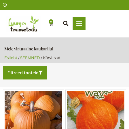
Skip
to
content
0
Cart
Meie virtuaalne kaubariiul
Esileht
/
SEEMNED
/ Kõrvitsad
Filtreeri tooteid