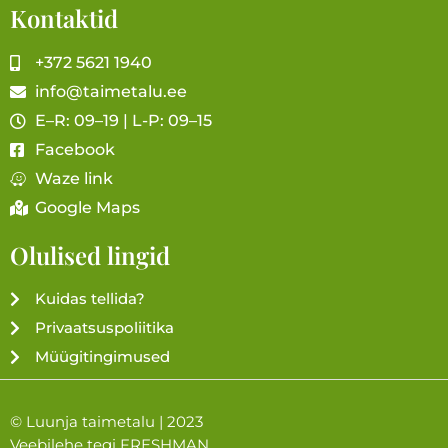
Kontaktid
+372 5621 1940
info@taimetalu.ee
E–R: 09–19 | L-P: 09–15
Facebook
Waze link
Google Maps
Olulised lingid
Kuidas tellida?
Privaatsuspoliitika
Müügitingimused
© Luunja taimetalu | 2023
Veebilehe tegi
FRESHMAN