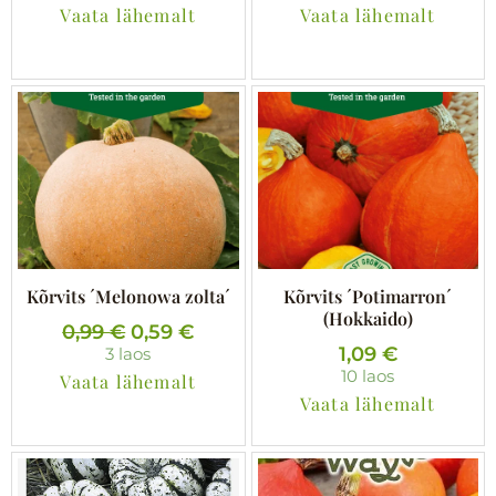
Vaata lähemalt
Vaata lähemalt
Kõrvits ´Melonowa zolta´
Kõrvits ´Potimarron´
(Hokkaido)
A
P
0,99
€
0,59
€
1,09
€
3 laos
l
r
10 laos
Vaata lähemalt
g
a
Vaata lähemalt
n
e
e
g
h
u
i
n