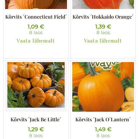
Kõrvits ´Connecticut Field´
Kõrvits ´Hokkaido Orange´
1,09
€
1,39
€
8 laos
8 laos
Vaata lähemalt
Vaata lähemalt
Kõrvits ´Jack Be Little´
Kõrvits ´Jack O´Lantern´
1,29
€
1,49
€
8 laos
8 laos