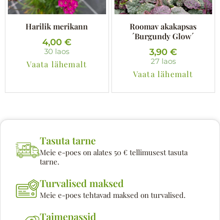
Harilik merikann
Roomav akakapsas
´Burgundy Glow´
4,00
€
3,90
€
30 laos
27 laos
Vaata lähemalt
Vaata lähemalt
Tasuta tarne
Meie e-poes on alates 50 € tellimusest tasuta
tarne.
Turvalised maksed
Meie e-poes tehtavad maksed on turvalised.
Taimepassid