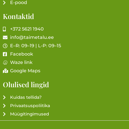
E-pood
Kontaktid
+372 5621 1940
info@taimetalu.ee
E–R: 09–19 | L-P: 09–15
Facebook
Waze link
Google Maps
Olulised lingid
Kuidas tellida?
Privaatsuspoliitika
Müügitingimused