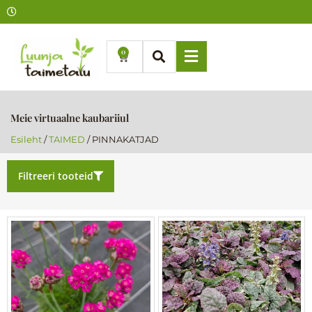
Skip
to
content
0
Cart
Meie virtuaalne kaubariiul
Esileht
/
TAIMED
/ PINNAKATJAD
Filtreeri tooteid