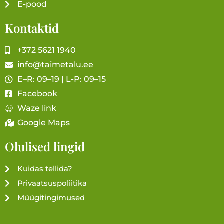
E-pood
Kontaktid
+372 5621 1940
info@taimetalu.ee
E–R: 09–19 | L-P: 09–15
Facebook
Waze link
Google Maps
Olulised lingid
Kuidas tellida?
Privaatsuspoliitika
Müügitingimused