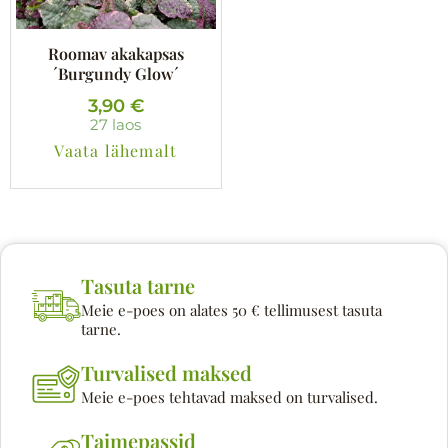
Roomav akakapsas
´Burgundy Glow´
3,90
€
27 laos
Vaata lähemalt
Tasuta tarne
Meie e-poes on alates 50 € tellimusest tasuta
tarne.
Turvalised maksed
Meie e-poes tehtavad maksed on turvalised.
Taimepassid