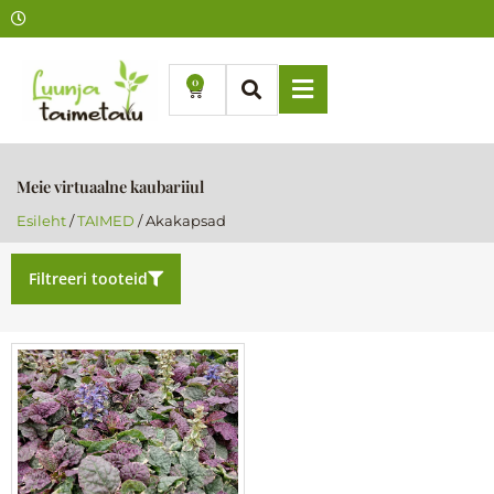
Skip
to
content
0
Cart
Meie virtuaalne kaubariiul
Esileht
/
TAIMED
/ Akakapsad
Filtreeri tooteid