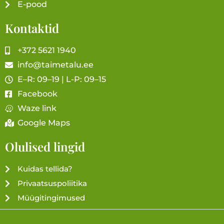
E-pood
Kontaktid
+372 5621 1940
info@taimetalu.ee
E–R: 09–19 | L-P: 09–15
Facebook
Waze link
Google Maps
Olulised lingid
Kuidas tellida?
Privaatsuspoliitika
Müügitingimused