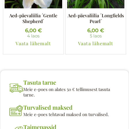
Aed-päevaliilia ´Gentle
Aed-päevaliilia ´Longfields
Shepherd´
Pearl´
6,00
€
6,00
€
4 laos
5 laos
Vaata lähemalt
Vaata lähemalt
Tasuta tarne
Meie e-poes on alates 50 € tellimusest tasuta
tarne.
Turvalised maksed
Meie e-poes tehtavad maksed on turvalised.
Taimepassid