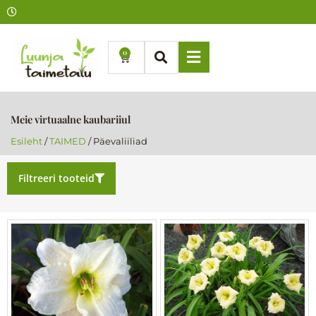
Skip
to
content
0
Cart
Meie virtuaalne kaubariiul
Esileht
/
TAIMED
/ Päevaliiliad
Filtreeri tooteid