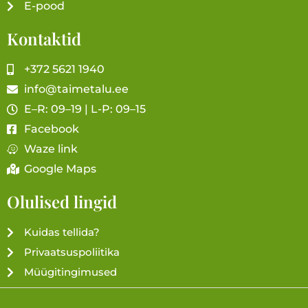
E-pood
Kontaktid
+372 5621 1940
info@taimetalu.ee
E–R: 09–19 | L-P: 09–15
Facebook
Waze link
Google Maps
Olulised lingid
Kuidas tellida?
Privaatsuspoliitika
Müügitingimused