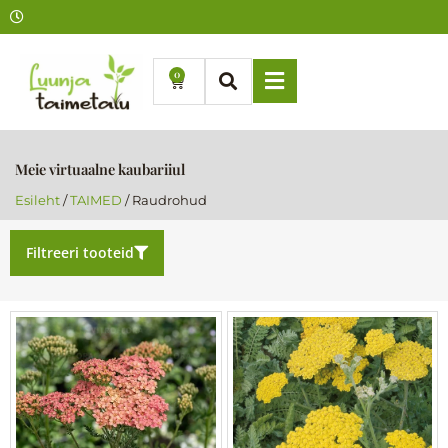
Skip
to
content
0
Cart
Meie virtuaalne kaubariiul
Esileht
/
TAIMED
/ Raudrohud
Filtreeri tooteid