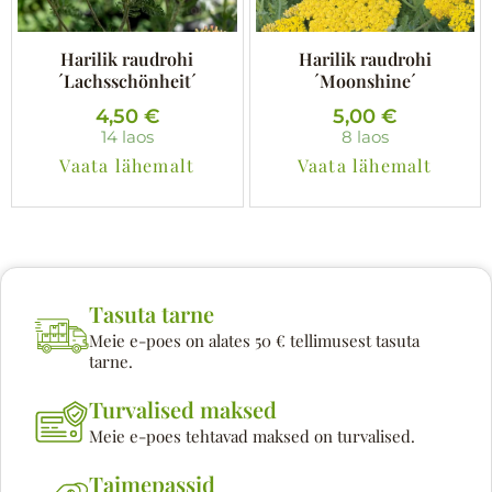
Harilik raudrohi
Harilik raudrohi
´Lachsschönheit´
´Moonshine´
4,50
€
5,00
€
14 laos
8 laos
Vaata lähemalt
Vaata lähemalt
Tasuta tarne
Meie e-poes on alates 50 € tellimusest tasuta
tarne.
Turvalised maksed
Meie e-poes tehtavad maksed on turvalised.
Taimepassid