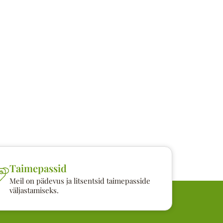
Taimepassid
Meil on pädevus ja litsentsid taimepasside
väljastamiseks.