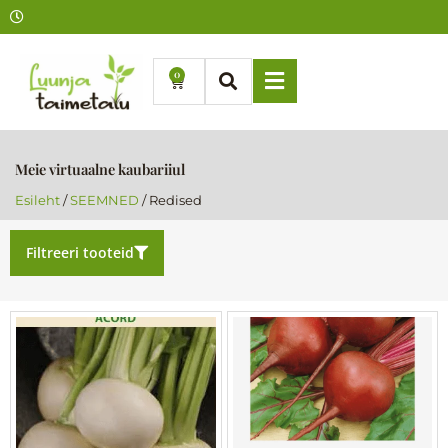
Skip
to
content
0
Cart
Meie virtuaalne kaubariiul
Esileht
/
SEEMNED
/ Redised
Filtreeri tooteid