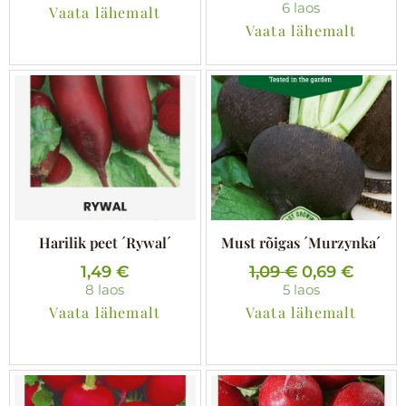
9
,
6 laos
Vaata lähemalt
6
Vaata lähemalt
€
9
.
€
.
Harilik peet ´Rywal´
Must rõigas ´Murzynka´
A
P
1,49
€
1,09
€
0,69
€
8 laos
5 laos
l
r
Vaata lähemalt
Vaata lähemalt
g
a
n
e
e
g
h
u
i
n