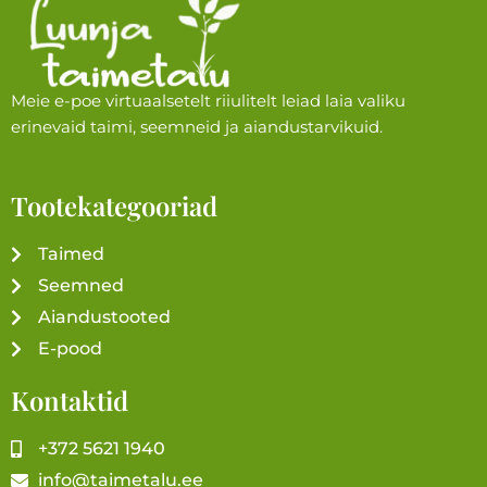
Meie e-poe virtuaalsetelt riiulitelt leiad laia valiku
erinevaid taimi, seemneid ja aiandustarvikuid.
Tootekategooriad
Taimed
Seemned
Aiandustooted
E-pood
Kontaktid
+372 5621 1940
info@taimetalu.ee