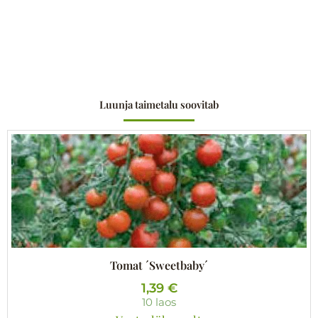
Luunja taimetalu soovitab
Tomat ´Sweetbaby´
1,39
€
10 laos