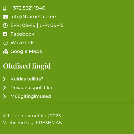
+372 5621 1940
info@taimetalu.ee
E–R: 09–19 | L-P: 09–15
Facebook
Waze link
Google Maps
Olulised lingid
Kuidas tellida?
Privaatsuspoliitika
Müügitingimused
© Luunja taimetalu | 2023
Veebilehe tegi
FRESHMAN