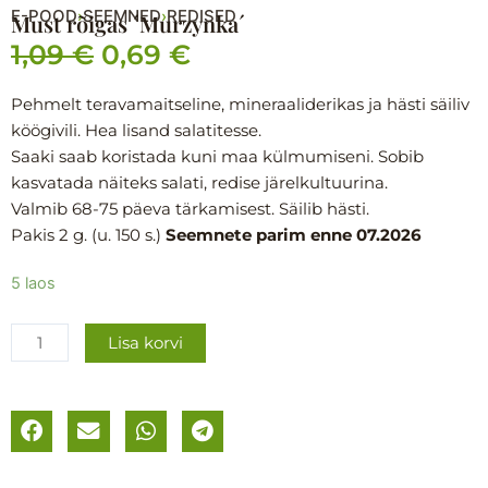
E-POOD
SEEMNED
REDISED
›
›
Must rõigas ´Murzynka´
1,09
€
0,69
€
Algne
Praegune
hind
hind
Pehmelt teravamaitseline, mineraaliderikas ja hästi säiliv
köögivili. Hea lisand salatitesse.
oli:
on:
Saaki saab koristada kuni maa külmumiseni. Sobib
1,09 €.
0,69 €.
kasvatada näiteks salati, redise järelkultuurina.
Valmib 68-75 päeva tärkamisest. Säilib hästi.
Pakis 2 g. (u. 150 s.)
Seemnete parim enne 07.2026
Must
5 laos
rõigas
´Murzynka
Lisa korvi
´
kogus