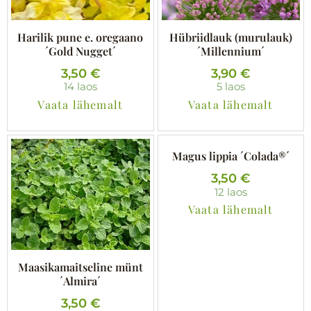
Harilik pune e. oregaano
Hübriidlauk (murulauk)
´Gold Nugget´
´Millennium´
3,50
€
3,90
€
14 laos
5 laos
Vaata lähemalt
Vaata lähemalt
Magus lippia ´Colada®´
3,50
€
12 laos
Vaata lähemalt
Maasikamaitseline münt
´Almira´
3,50
€