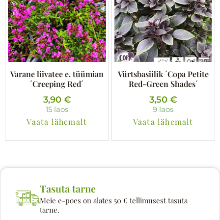
Varane liivatee e. tüümian
Vürtsbasiilik ´Copa Petite
´Creeping Red´
Red-Green Shades´
3,90
€
3,50
€
15 laos
9 laos
Vaata lähemalt
Vaata lähemalt
Tasuta tarne
Meie e-poes on alates 50 € tellimusest tasuta
tarne.