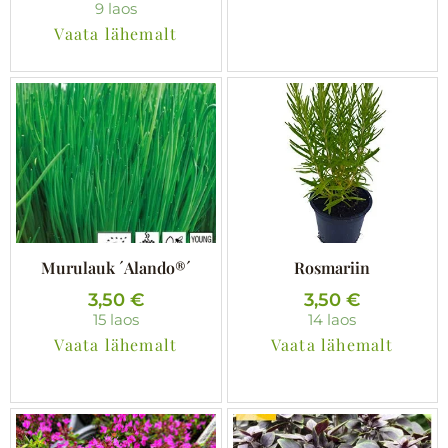
9 laos
Vaata lähemalt
Murulauk ´Alando®´
Rosmariin
3,50
€
3,50
€
15 laos
14 laos
Vaata lähemalt
Vaata lähemalt