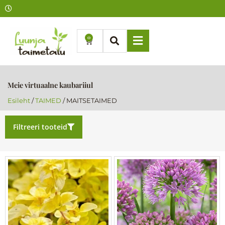
Skip
to
content
0
Cart
Meie virtuaalne kaubariiul
Esileht
/
TAIMED
/ MAITSETAIMED
Filtreeri tooteid