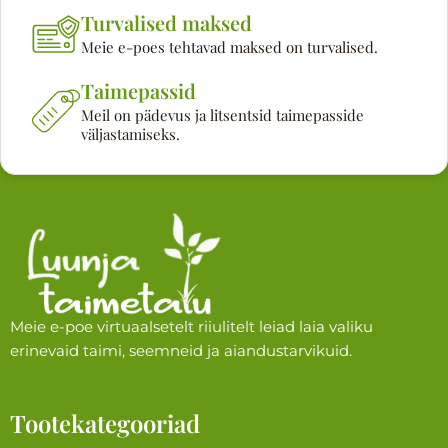
Turvalised maksed
Meie e-poes tehtavad maksed on turvalised.
Taimepassid
Meil on pädevus ja litsentsid taimepasside
väljastamiseks.
Meie e-poe virtuaalsetelt riiulitelt leiad laia valiku
erinevaid taimi, seemneid ja aiandustarvikuid.
Tootekategooriad