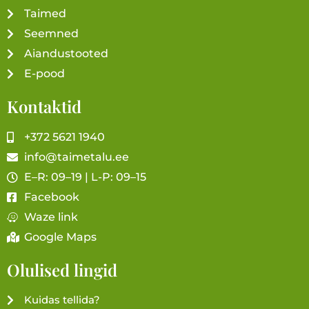
Taimed
Seemned
Aiandustooted
E-pood
Kontaktid
+372 5621 1940
info@taimetalu.ee
E–R: 09–19 | L-P: 09–15
Facebook
Waze link
Google Maps
Olulised lingid
Kuidas tellida?