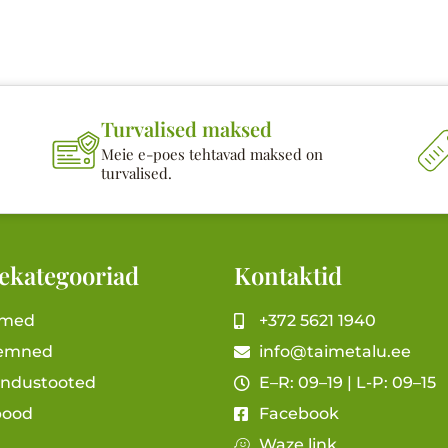
Turvalised maksed
Meie e-poes tehtavad maksed on
turvalised.
ekategooriad
Kontaktid
imed
+372 5621 1940
emned
info@taimetalu.ee
andustooted
E–R: 09–19 | L-P: 09–15
pood
Facebook
Waze link