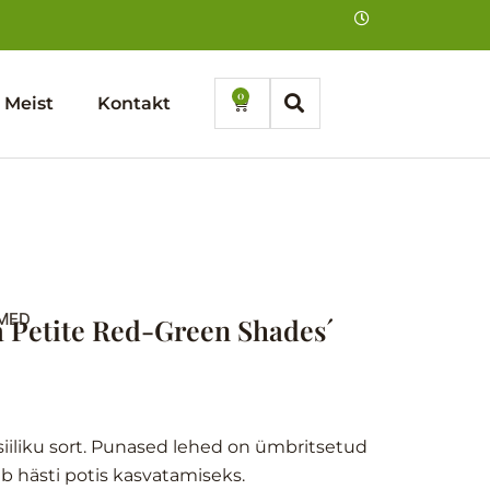
0
Cart
Meist
Kontakt
MED
a Petite Red-Green Shades´
siiliku sort. Punased lehed on ümbritsetud
b hästi potis kasvatamiseks.