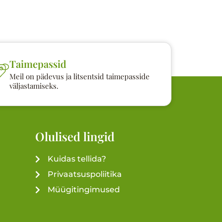
Taimepassid
Meil on pädevus ja litsentsid taimepasside
väljastamiseks.
Olulised lingid
Kuidas tellida?
Privaatsuspoliitika
Müügitingimused