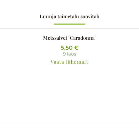
Luunja taimetalu soovitab
Metssalvei ´Caradonna´
5,50
€
9 laos
Vaata lähemalt