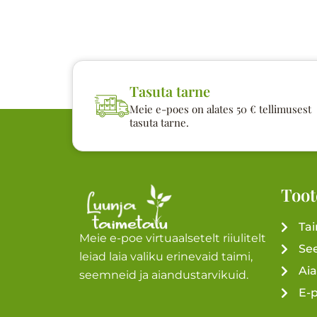
Tasuta tarne
Meie e-poes on alates 50 € tellimusest
tasuta tarne.
Toot
Ta
Meie e-poe virtuaalsetelt riiulitelt
Se
leiad laia valiku erinevaid taimi,
Ai
seemneid ja aiandustarvikuid.
E-