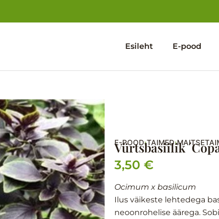
Esileht
E-pood
E-POOD
TAIMED
MAITSETAI
›
›
Vürtsbasiilik ´Cop
3,50
€
Ocimum x basilicum
Ilus väikeste lehtedega ba
neoonrohelise äärega. Sobi