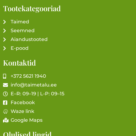
Tootekategooriad
Taimed
Seemned
Aiandustooted
E-pood
Kontaktid
+372 5621 1940
info@taimetalu.ee
E–R: 09–19 | L-P: 09–15
Facebook
Waze link
Google Maps
Olulised lingid