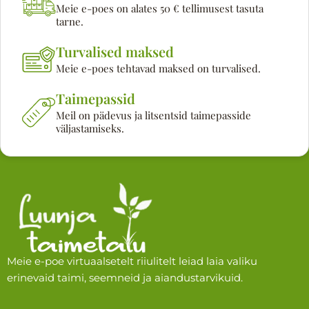
Meie e-poes on alates 50 € tellimusest tasuta
tarne.
Turvalised maksed
Meie e-poes tehtavad maksed on turvalised.
Taimepassid
Meil on pädevus ja litsentsid taimepasside
väljastamiseks.
Meie e-poe virtuaalsetelt riiulitelt leiad laia valiku
erinevaid taimi, seemneid ja aiandustarvikuid.