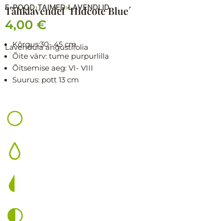
E-POOD
TAIMED
LAVENDLID
›
›
Tähklavendel ´Hidcote Blue´
4,00
€
Kõrgus:
30- 45 cm
Lavendula angustifolia
Õite värv: tume purpurlilla
Õitsemise aeg:
VI- VIII
Suurus: p
ott 13 cm