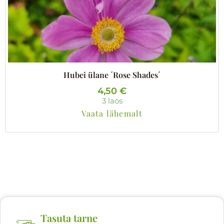
Hubei ülane ´Rose Shades´
4,50
€
3 laos
Vaata lähemalt
Tasuta tarne