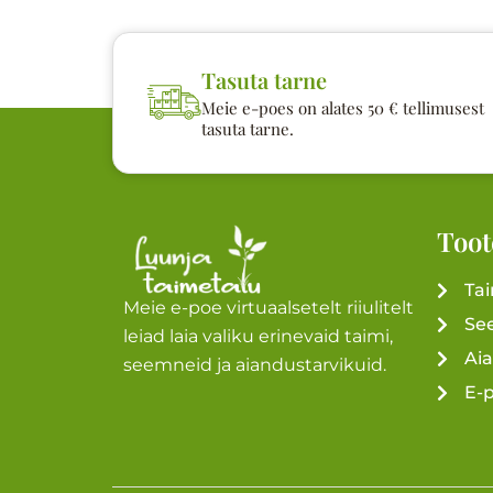
Tasuta tarne
Meie e-poes on alates 50 € tellimusest
tasuta tarne.
Toot
Ta
Meie e-poe virtuaalsetelt riiulitelt
Se
leiad laia valiku erinevaid taimi,
Ai
seemneid ja aiandustarvikuid.
E-