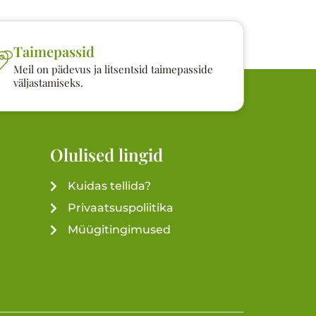
Taimepassid
Meil on pädevus ja litsentsid taimepasside
väljastamiseks.
Olulised lingid
Kuidas tellida?
Privaatsuspoliitika
Müügitingimused