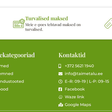
Turvalised maksed
Meie e-poes tehtavad maksed on
turvalised.
ekategooriad
Kontaktid
imed
+372 5621 1940
emned
info@taimetalu.ee
andustooted
E–R: 09–19 | L-P: 09–15
pood
Facebook
Waze link
Google Maps