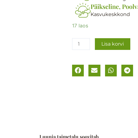
Päikseline, Poolv
Kasvukeskkond
Purpur-
17 laos
siilkübar
e.
Lisa korvi
punane
päevakübar
kogus
Luunja taimetalu soovitab