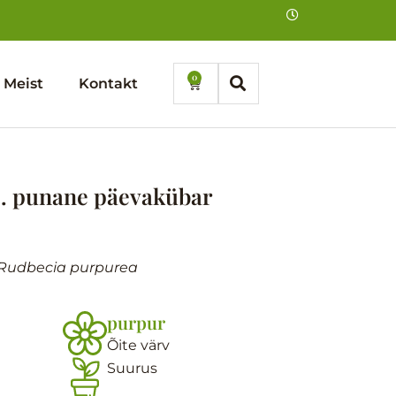
0
Cart
Meist
Kontakt
e. punane päevakübar
 Rudbecia purpurea
purpur
Õite värv
Suurus