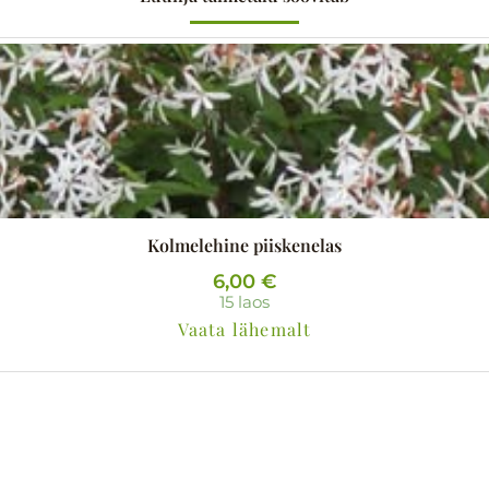
Kolmelehine piiskenelas
6,00
€
15 laos
Vaata lähemalt