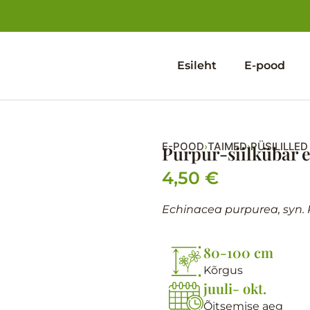
Esileht
E-pood
E-POOD
TAIMED
PÜSILILLED
›
›
Purpur-siilkübar 
4,50
€
Echinacea purpurea, syn.
80-100 cm
Kõrgus
juuli- okt.
Õitsemise aeg