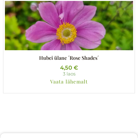
Hubei ülane ´Rose Shades´
4,50
€
3 laos
Vaata lähemalt