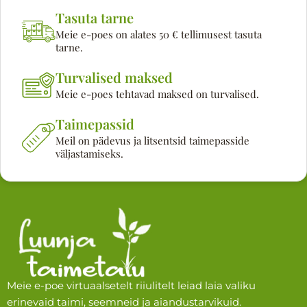
Tasuta tarne
Meie e-poes on alates 50 € tellimusest tasuta
tarne.
Turvalised maksed
Meie e-poes tehtavad maksed on turvalised.
Taimepassid
Meil on pädevus ja litsentsid taimepasside
väljastamiseks.
Meie e-poe virtuaalsetelt riiulitelt leiad laia valiku
erinevaid taimi, seemneid ja aiandustarvikuid.