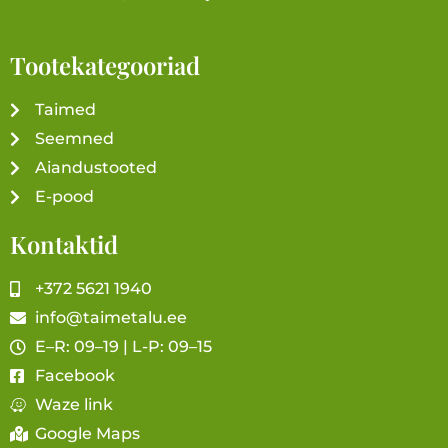
Tootekategooriad
Taimed
Seemned
Aiandustooted
E-pood
Kontaktid
+372 5621 1940
info@taimetalu.ee
E–R: 09–19 | L-P: 09–15
Facebook
Waze link
Google Maps