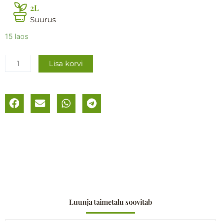
2L
Suurus
Kolmelehine
15 laos
piiskenelas
kogus
Lisa korvi
Luunja taimetalu soovitab