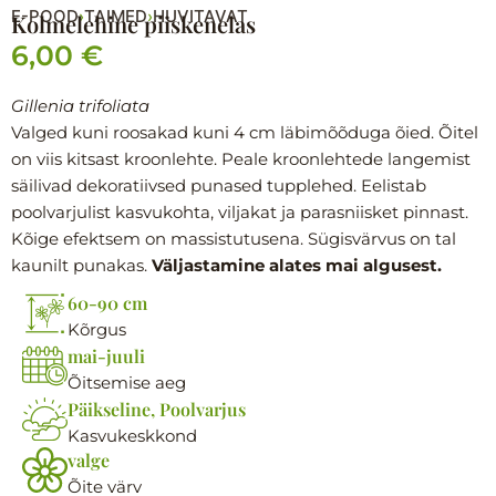
E-POOD
TAIMED
HUVITAVAT
›
›
Kolmelehine piiskenelas
6,00
€
Gillenia trifoliata
Valged kuni roosakad kuni 4 cm läbimõõduga õied. Õitel
on viis kitsast kroonlehte. Peale kroonlehtede langemist
säilivad dekoratiivsed punased tupplehed. Eelistab
poolvarjulist kasvukohta, viljakat ja parasniisket pinnast.
Kõige efektsem on massistutusena. Sügisvärvus on tal
kaunilt punakas.
Väljastamine alates mai algusest.
60-90 cm
Kõrgus
mai-juuli
Õitsemise aeg
Päikseline, Poolvarjus
Kasvukeskkond
valge
Õite värv