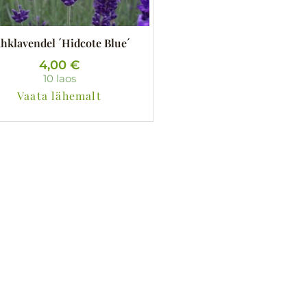
hklavendel ´Hidcote Blue´
4,00
€
10 laos
Vaata lähemalt