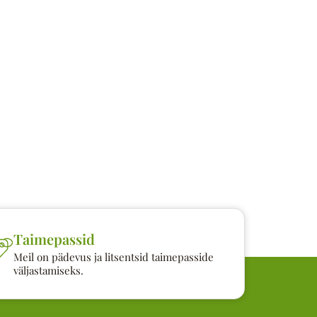
Taimepassid
Meil on pädevus ja litsentsid taimepasside
väljastamiseks.