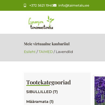
Skip
+372 5621 1940
info@taimetalu.ee
to
content
Meie virtuaalne kaubariiul
Esileht
/
TAIMED
/ Lavendlid
Tootekategooriad
SIBULLILLED (7)
Määramata (1)