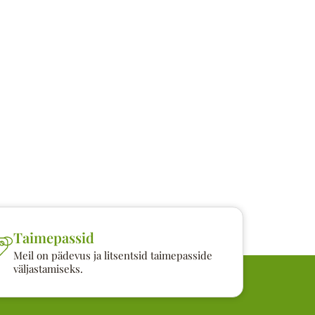
Taimepassid
Meil on pädevus ja litsentsid taimepasside
väljastamiseks.