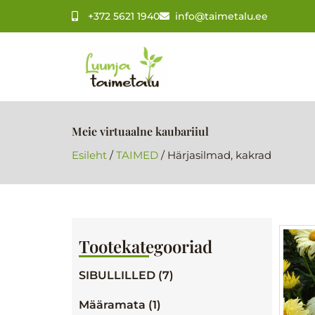
Skip
+372 5621 1940
info@taimetalu.ee
to
content
Meie virtuaalne kaubariiul
Esileht
/
TAIMED
/ Härjasilmad, kakrad
Tootekategooriad
SIBULLILLED (7)
Määramata (1)