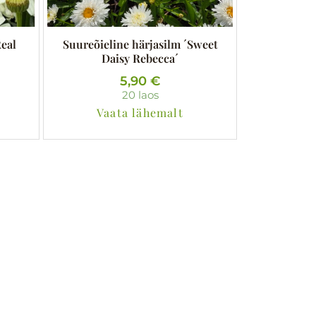
Real
Suureõieline härjasilm ´Sweet
Daisy Rebecca´
5,90
€
20 laos
Vaata lähemalt