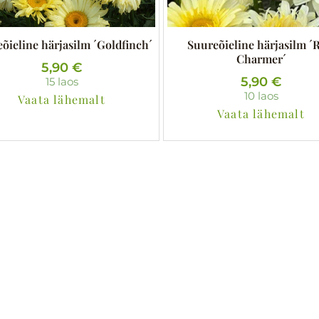
õieline härjasilm ´Goldfinch´
Suureõieline härjasilm ´
Charmer´
5,90
€
5,90
€
15 laos
10 laos
Vaata lähemalt
Vaata lähemalt