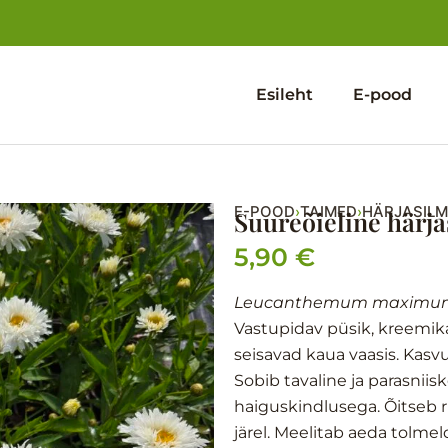
Esileht
E-pood
E-POOD
TAIMED
HÄRJASILM
›
›
Suureõieline härja
5,90
€
Leucanthemum maximu
Vastupidav püsik, kreemika
seisavad kaua vaasis. Kasvu
Sobib tavaline ja parasniis
haiguskindlusega. Õitseb r
järel. Meelitab aeda tolmel