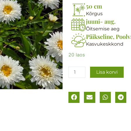
50 cm
Kõrgus
juuni- aug.
Õitsemise aeg
Päikseline, Poolv
Kasvukeskkond
Suureõieline
20 laos
härjasilm
´Sweet
Lisa korvi
Daisy
Rebecca
´
kogus