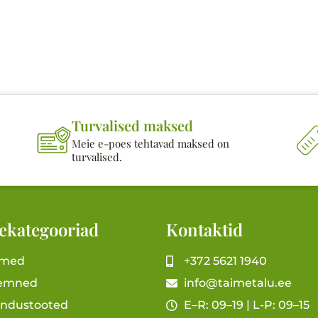
Turvalised maksed
Meie e-poes tehtavad maksed on
turvalised.
ekategooriad
Kontaktid
imed
+372 5621 1940
emned
info@taimetalu.ee
andustooted
E–R: 09–19 | L-P: 09–15