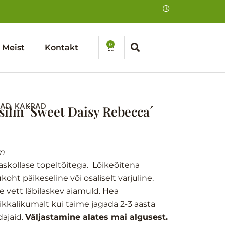
0
Cart
Meist
Kontakt
AD, KAKRAD
silm ´Sweet Daisy Rebecca´
m
skollase topeltõitega. Lõikeõitena
koht päikeseline või osaliselt varjuline.
ke vett läbilaskev aiamuld. Hea
ikkalikumalt kui taime jagada 2-3 aasta
dajaid.
Väljastamine alates mai algusest.