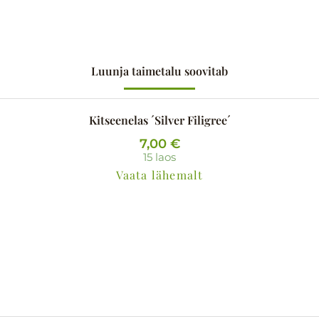
Luunja taimetalu soovitab
Kitseenelas ´Silver Filigree´
7,00
€
15 laos
Vaata lähemalt