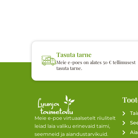
Tasuta tarne
Meie e-poes on alates 50 € tellimusest
tasuta tarne.
Toot
Ta
Meie e-poe virtuaalsetelt riiulitelt
Se
leiad laia valiku erinevaid taimi,
Ai
seemneid ja aiandustarvikuid.