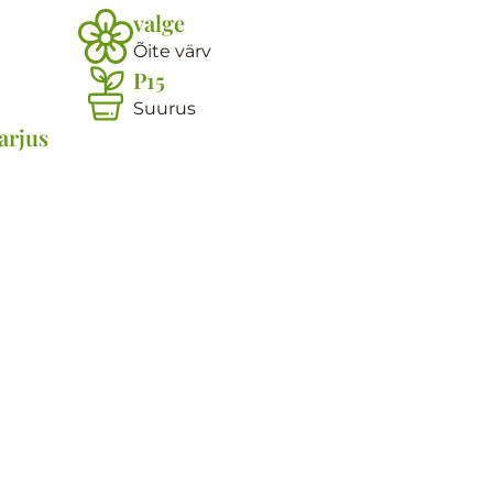
valge
Õite värv
P15
Suurus
arjus