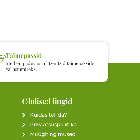
Taimepassid
Meil on pädevus ja litsentsid taimepasside
väljastamiseks.
Olulised lingid
Kuidas tellida?
Privaatsuspoliitika
Müügitingimused