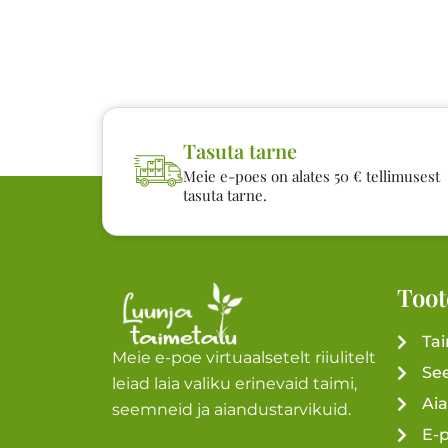
Tasuta tarne
Meie e-poes on alates 50 € tellimusest
tasuta tarne.
Toot
Ta
Meie e-poe virtuaalsetelt riiulitelt
Se
leiad laia valiku erinevaid taimi,
Ai
seemneid ja aiandustarvikuid.
E-