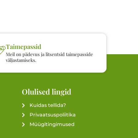
Taimepassid
Meil on pädevus ja litsentsid taimepasside
väljastamiseks.
Olulised lingid
Kuidas tellida?
Privaatsuspoliitika
Müügitingimused