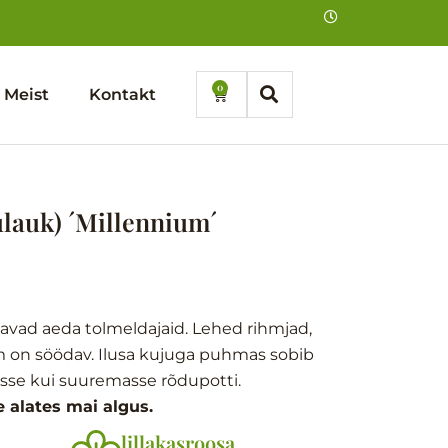
0
Cart
Meist
Kontakt
lauk) ´Millennium´
avad aeda tolmeldajaid. Lehed rihmjad,
im on söödav. Ilusa kujuga puhmas sobib
asse kui suuremasse rõdupotti.
 alates mai algus.
lillakasroosa