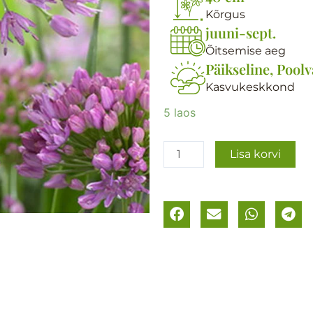
Kõrgus
juuni-sept.
Õitsemise aeg
Päikseline, Poolv
Kasvukeskkond
Hübriidlauk
5 laos
(murulauk)
´Millennium
Lisa korvi
´
kogus