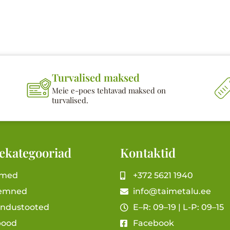
Turvalised maksed
Meie e-poes tehtavad maksed on
turvalised.
ekategooriad
Kontaktid
imed
+372 5621 1940
emned
info@taimetalu.ee
andustooted
E–R: 09–19 | L-P: 09–15
pood
Facebook