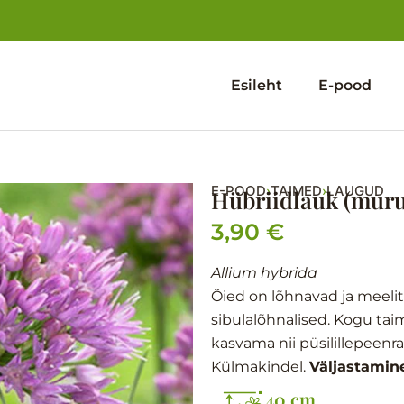
Esileht
E-pood
E-POOD
TAIMED
LAUGUD
›
›
Hübriidlauk (muru
3,90
€
Allium hybrida
Õied on lõhnavad ja meelit
sibulalõhnalised. Kogu ta
kasvama nii püsilillepeenr
Külmakindel.
Väljastamine
40 cm