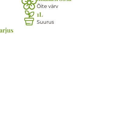
Õite värv
1L
Suurus
arjus