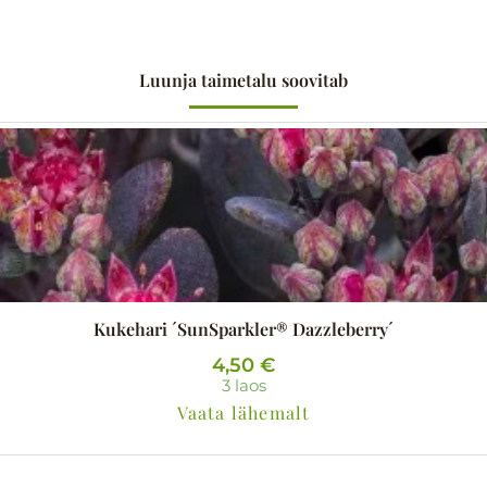
Luunja taimetalu soovitab
Kukehari ´SunSparkler® Dazzleberry´
4,50
€
3 laos
Vaata lähemalt