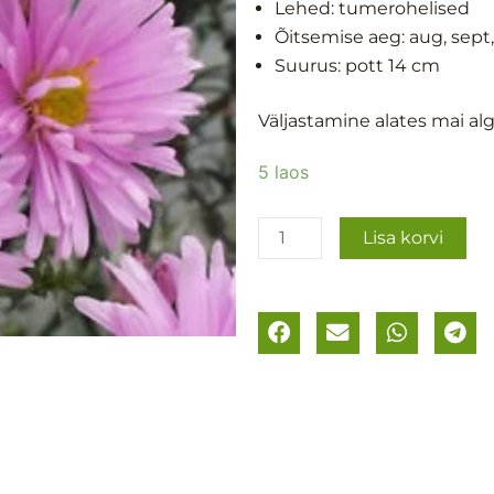
Lehed: tumerohelised
Õitsemise aeg:
aug, sept
Suurus: p
ott 14 cm
Väljastamine alates mai al
Õiekas
5 laos
aster
´Sarah
Lisa korvi
Ballard
´
kogus