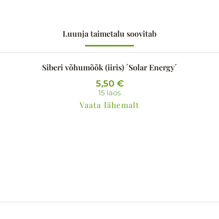
Luunja taimetalu soovitab
Siberi võhumõõk (iiris) ´Solar Energy´
5,50
€
15 laos
Vaata lähemalt