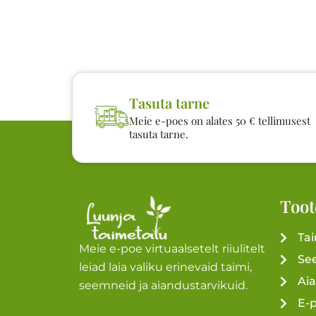
Tasuta tarne
Meie e-poes on alates 50 € tellimusest
tasuta tarne.
Toot
Ta
Meie e-poe virtuaalsetelt riiulitelt
Se
leiad laia valiku erinevaid taimi,
Ai
seemneid ja aiandustarvikuid.
E-