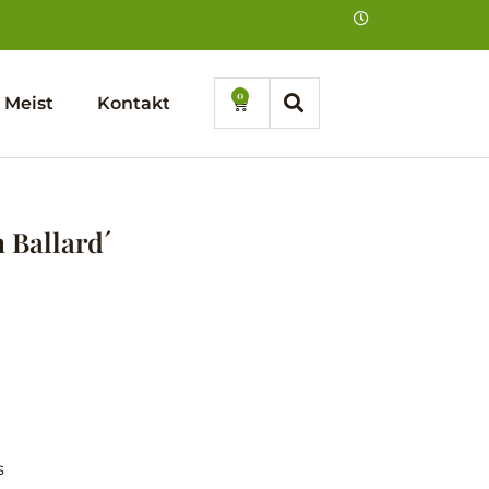
0
Cart
Meist
Kontakt
h Ballard´
s