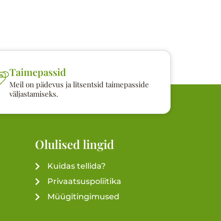
Taimepassid
Meil on pädevus ja litsentsid taimepasside
väljastamiseks.
Olulised lingid
Kuidas tellida?
Privaatsuspoliitika
Müügitingimused