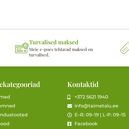
Turvalised maksed
Meie e-poes tehtavad maksed on
turvalised.
ekategooriad
Kontaktid
imed
+372 5621 1940
emned
info@taimetalu.ee
andustooted
E–R: 09–19 | L-P: 09–15
pood
Facebook