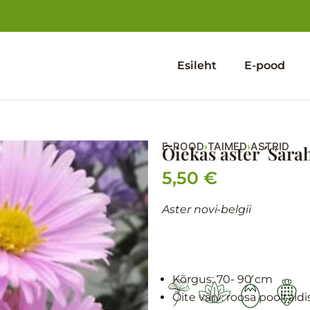
Esileht
E-pood
E-POOD
TAIMED
ASTRID
›
›
Õiekas aster ´Sara
5,50
€
Aster novi-belgii
Kõrgus: 70- 9
0 cm
Õite värv: roosa pooltäidi