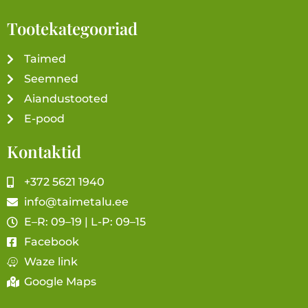
Tootekategooriad
Taimed
Seemned
Aiandustooted
E-pood
Kontaktid
+372 5621 1940
info@taimetalu.ee
E–R: 09–19 | L-P: 09–15
Facebook
Waze link
Google Maps