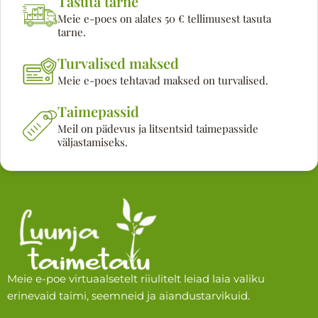
Tasuta tarne
Meie e-poes on alates 50 € tellimusest tasuta
tarne.
Turvalised maksed
Meie e-poes tehtavad maksed on turvalised.
Taimepassid
Meil on pädevus ja litsentsid taimepasside
väljastamiseks.
Meie e-poe virtuaalsetelt riiulitelt leiad laia valiku
erinevaid taimi, seemneid ja aiandustarvikuid.