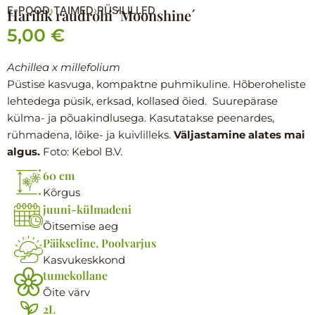
E-POOD
TAIMED
PÜSILILLED
›
›
Harilik raudrohi ´Moonshine´
5,00
€
Achillea x millefolium
Püstise kasvuga, kompaktne puhmikuline. Hõberoheliste
lehtedega püsik, erksad, kollased õied. Suurepärase
külma- ja põuakindlusega. Kasutatakse peenardes,
rühmadena, lõike- ja kuivlilleks.
Väljastamine alates mai
algus.
Foto: Kebol B.V.
60 cm
Kõrgus
juuni-külmadeni
Õitsemise aeg
Päikseline, Poolvarjus
Kasvukeskkond
tumekollane
Õite värv
2L