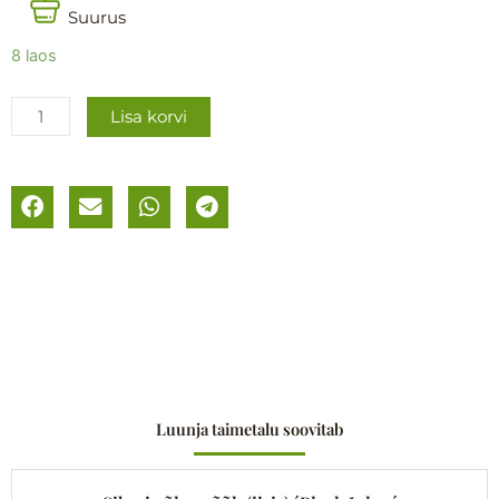
Suurus
Harilik
8 laos
raudrohi
´Moonshine
Lisa korvi
´
kogus
Luunja taimetalu soovitab