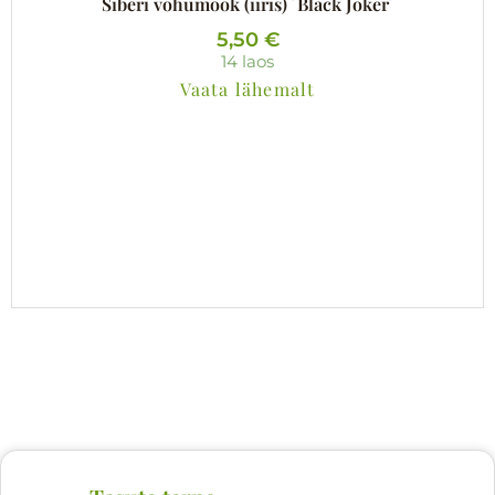
Siberi võhumõõk (iiris) ´Black Joker´
5,50
€
14 laos
Vaata lähemalt