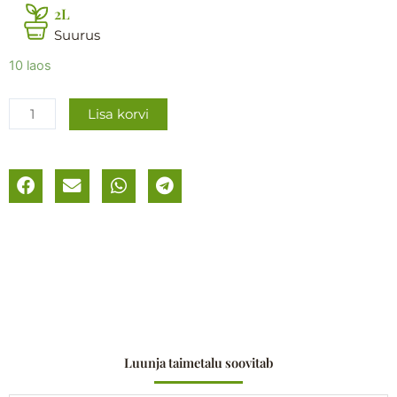
2L
Suurus
Pikalehine
10 laos
mailane
´Veronique
Lisa korvi
White
´
kogus
Luunja taimetalu soovitab