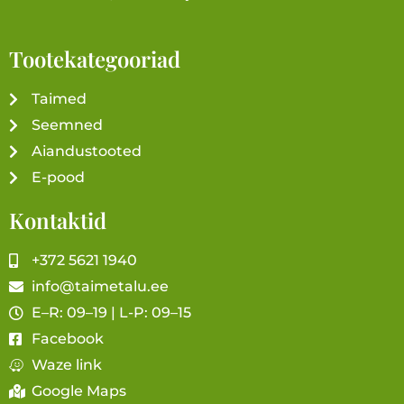
Tootekategooriad
Taimed
Seemned
Aiandustooted
E-pood
Kontaktid
+372 5621 1940
info@taimetalu.ee
E–R: 09–19 | L-P: 09–15
Facebook
Waze link
Google Maps