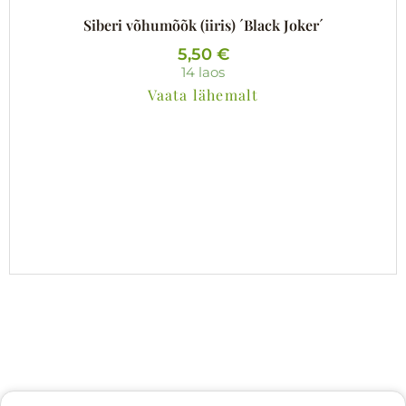
Siberi võhumõõk (iiris) ´Black Joker´
5,50
€
14 laos
Vaata lähemalt