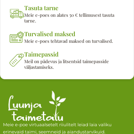
Tasuta tarne
Meie e-poes on alates 50 € tellimusest tasuta
tarne.
Turvalised maksed
Meie e-poes tehtavad maksed on turvalised.
Taimepassid
Meil on pädevus ja litsentsid taimepasside
väljastamiseks.
Meie e-poe virtuaalsetelt riiulitelt leiad laia valiku
erinevaid taimi, seemneid ja aiandustarvikuid.