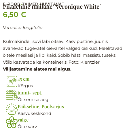
E-POOD
TAIMED
HUVITAVAT
›
›
Pikalehine mailane ´Veronique White´
6,50
€
Veronica longifolia
Külmakindel, suvi läbi õitsev. Kasv püstine, juunis
avanevad tugevatel õievartel valged õisikud. Meelitavad
õitele mesilasi ja liblikaid. Sobib hästi massistutuseks.
Võib kasvatada ka konteineris. Foto: Kientzler
Väljastamine alates mai algus.
45 cm
Kõrgus
juuni- sept.
Õitsemise aeg
Päikseline, Poolvarjus
Kasvukeskkond
valge
Õite värv