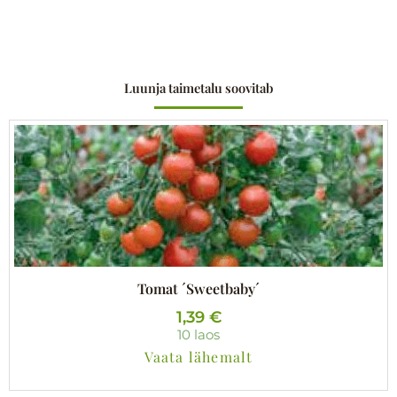
Luunja taimetalu soovitab
Tomat ´Sweetbaby´
1,39
€
10 laos
Vaata lähemalt