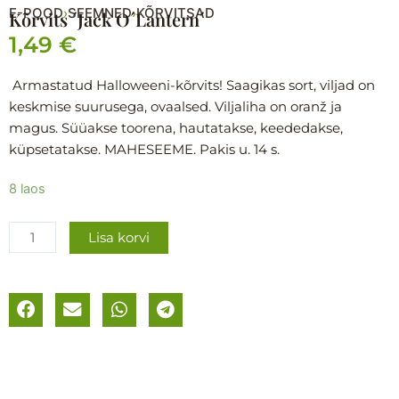
E-POOD
SEEMNED
KÕRVITSAD
›
›
Kõrvits ´Jack O´Lantern´
1,49
€
Armastatud Halloweeni-kõrvits! Saagikas sort, viljad on
keskmise suurusega, ovaalsed. Viljaliha on oranž ja
magus. Süüakse toorena, hautatakse, keededakse,
küpsetatakse. MAHESEEME. Pakis u. 14 s.
Kõrvits
8 laos
´Jack
O
Lisa korvi
´Lantern
´
kogus