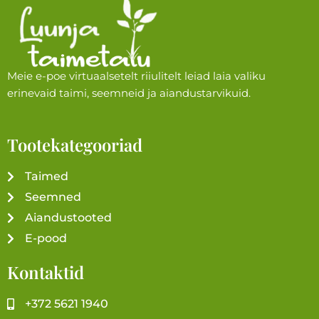
Meie e-poe virtuaalsetelt riiulitelt leiad laia valiku
erinevaid taimi, seemneid ja aiandustarvikuid.
Tootekategooriad
Taimed
Seemned
Aiandustooted
E-pood
Kontaktid
+372 5621 1940