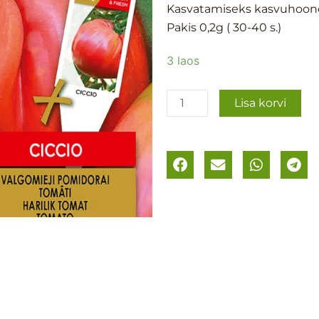
Kasvatamiseks kasvuhoones.
Pakis 0,2g ( 30-40 s.)
Tomat
3 laos
´Ciccio
´
Lisa korvi
kogus