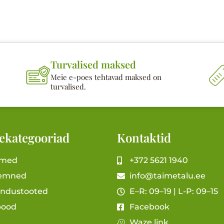
Turvalised maksed
Meie e-poes tehtavad maksed on
turvalised.
ekategooriad
Kontaktid
imed
+372 5621 1940
emned
info@taimetalu.ee
andustooted
E–R: 09–19 | L-P: 09–15
pood
Facebook
Waze link