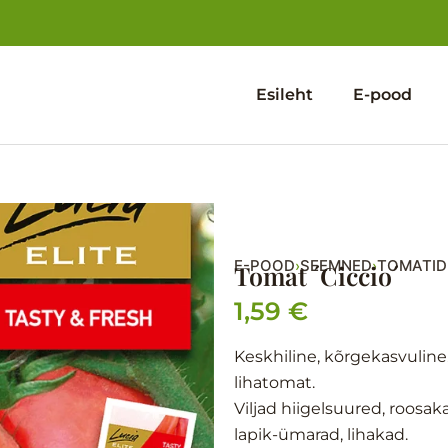
Esileht
E-pood
E-POOD
SEEMNED
TOMATID
›
›
Tomat ´Ciccio´
1,59
€
Keskhiline, kõrgekasvulin
lihatomat.
Viljad hiigelsuured, roosa
lapik-ümarad, lihakad.