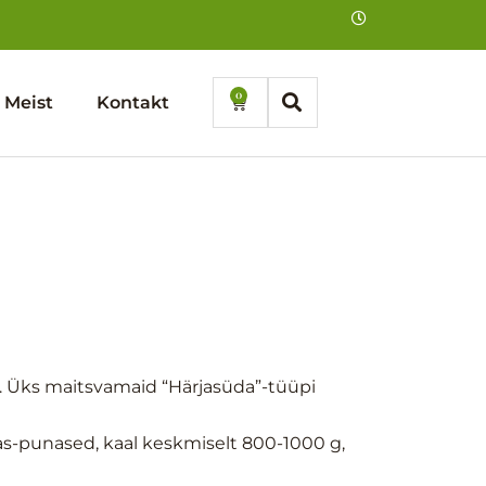
0
Cart
Meist
Kontakt
e. Üks maitsvamaid “Härjasüda”-tüüpi
kas-punased, kaal keskmiselt 800-1000 g,