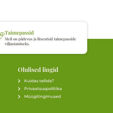
Taimepassid
Meil on pädevus ja litsentsid taimepasside
väljastamiseks.
Olulised lingid
Kuidas tellida?
Privaatsuspoliitika
Müügitingimused