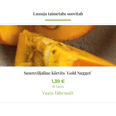
Luunja taimetalu soovitab
Suureviljaline kõrvits ´Gold Nugget´
1,39
€
8 laos
Vaata lähemalt