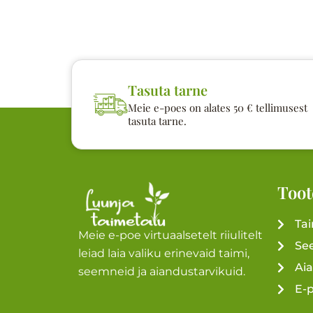
Tasuta tarne
Meie e-poes on alates 50 € tellimusest
tasuta tarne.
Toot
Ta
Meie e-poe virtuaalsetelt riiulitelt
Se
leiad laia valiku erinevaid taimi,
Ai
seemneid ja aiandustarvikuid.
E-