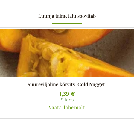
Luunja taimetalu soovitab
Suureviljaline kõrvits ´Gold Nugget´
1,39
€
8 laos
Vaata lähemalt