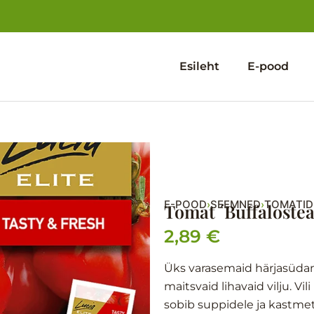
Esileht
E-pood
E-POOD
SEEMNED
TOMATID
›
›
Tomat ´Buffalostea
2,89
€
Üks varasemaid härjasüdam
maitsvaid lihavaid vilju. Vi
sobib suppidele ja kastmet