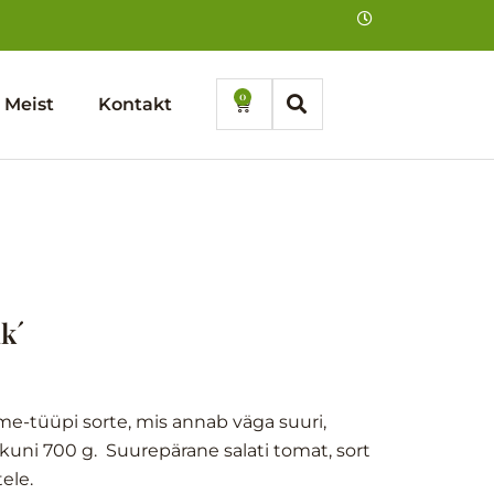
0
Cart
Meist
Kontakt
k´
e-tüüpi sorte, mis annab väga suuri,
li kuni 700 g. Suurepärane salati tomat, sort
ele.