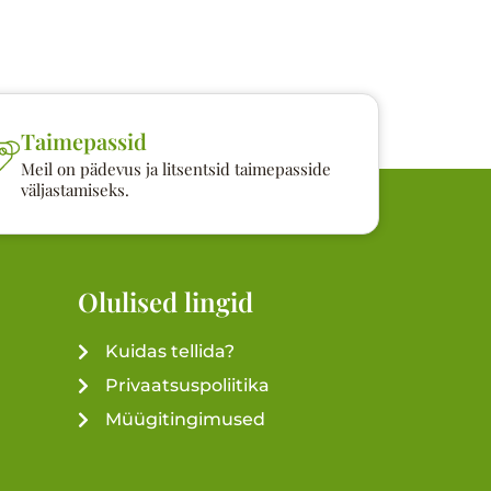
Taimepassid
Meil on pädevus ja litsentsid taimepasside
väljastamiseks.
Olulised lingid
Kuidas tellida?
Privaatsuspoliitika
Müügitingimused