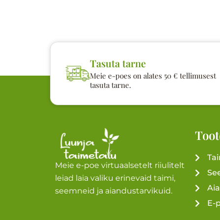
Tasuta tarne
Meie e-poes on alates 50 € tellimusest
tasuta tarne.
Toot
Ta
Meie e-poe virtuaalsetelt riiulitelt
Se
leiad laia valiku erinevaid taimi,
Ai
seemneid ja aiandustarvikuid.
E-