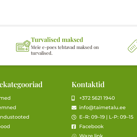
Turvalised maksed
Meie e-poes tehtavad maksed on
turvalised.
ekategooriad
Kontaktid
imed
+372 5621 1940
emned
info@taimetalu.ee
andustooted
E–R: 09–19 | L-P: 09–15
pood
Facebook
Waze link