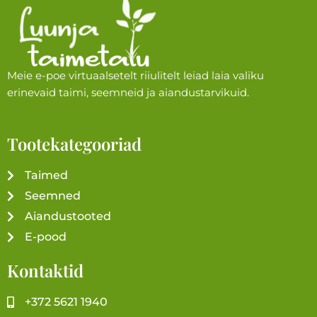
Meie e-poe virtuaalsetelt riiulitelt leiad laia valiku
erinevaid taimi, seemneid ja aiandustarvikuid.
Tootekategooriad
Taimed
Seemned
Aiandustooted
E-pood
Kontaktid
+372 5621 1940