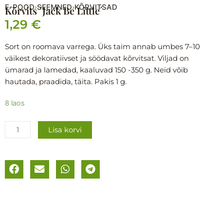
E-POOD
SEEMNED
KÕRVITSAD
›
›
Kõrvits ´Jack Be Little´
1,29
€
Sort on roomava varrega. Üks taim annab umbes 7–10
väikest dekoratiivset ja söödavat kõrvitsat. Viljad on
ümarad ja lamedad, kaaluvad 150 -350 g. Neid võib
hautada, praadida, täita. Pakis 1 g.
Kõrvits
8 laos
´Jack
Be
Lisa korvi
Little
´
kogus