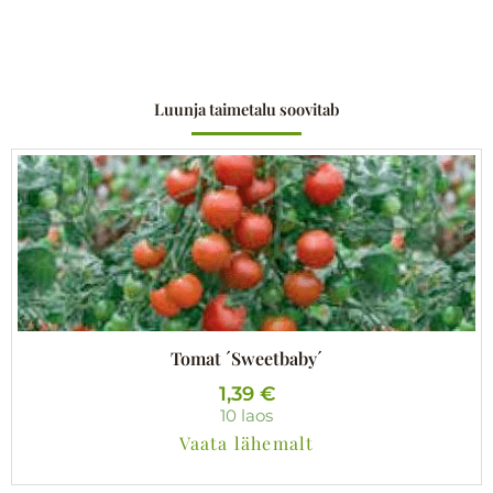
Luunja taimetalu soovitab
Tomat ´Sweetbaby´
1,39
€
10 laos
Vaata lähemalt