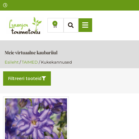
Skip
to
content
0
Cart
Meie virtuaalne kaubariiul
Esileht
/
TAIMED
/ Kukekannused
Filtreeri tooteid