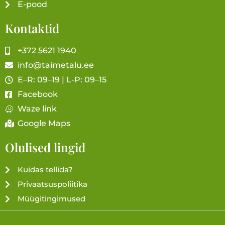
E-pood
Kontaktid
+372 5621 1940
info@taimetalu.ee
E–R: 09–19 | L-P: 09–15
Facebook
Waze link
Google Maps
Olulised lingid
Kuidas tellida?
Privaatsuspoliitika
Müügitingimused