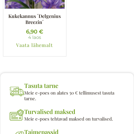
Kukekannus ´Delgenius
Breezin´
6,90
€
4 laos
Vaata lähemalt
Tasuta tarne
Meie e-poes on alates 50 € tellimusest tasuta
tarne.
Turvalised maksed
Meie e-poes tehtavad maksed on turvalised.
Taimepassid