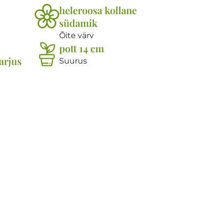
heleroosa kollane
südamik
Õite värv
pott 14 cm
arjus
Suurus