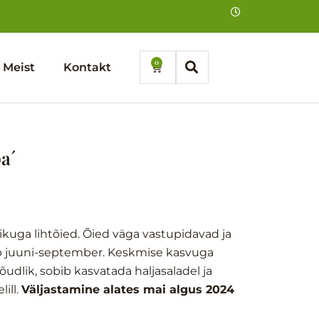
0
Cart
Meist
Kontakt
a´
kuga lihtõied. Õied väga vastupidavad ja
eb juuni-september. Keskmise kasvuga
dlik, sobib kasvatada haljasaladel ja
ill.
Väljastamine alates mai algus 2024