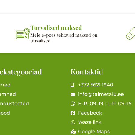
Turvalised maksed
Meie e-poes tehtavad maksed on
turvalised.
ekategooriad
Kontaktid
imed
+372 5621 1940
emned
info@taimetalu.ee
andustooted
E–R: 09–19 | L-P: 09–15
pood
Facebook
Waze link
Google Maps