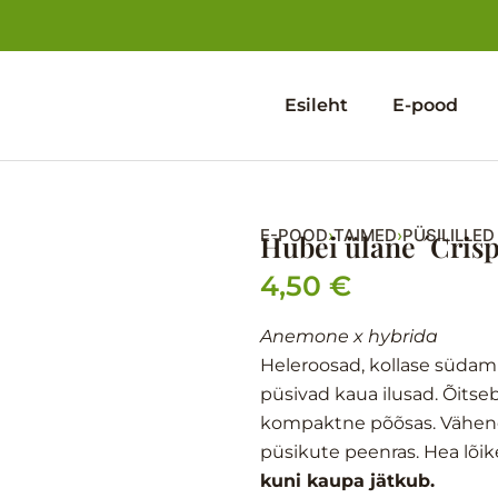
Esileht
E-pood
E-POOD
TAIMED
PÜSILILLED
›
›
Hubei ülane ´Crisp
4,50
€
Anemone x hybrida
Heleroosad, kollase südami
püsivad kaua ilusad. Õits
kompaktne põõsas. Vähenõu
püsikute peenras. Hea lõikel
kuni kaupa jätkub.