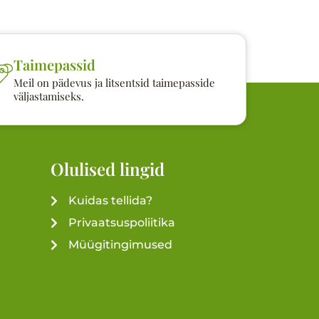
Taimepassid
Meil on pädevus ja litsentsid taimepasside
väljastamiseks.
Olulised lingid
Kuidas tellida?
Privaatsuspoliitika
Müügitingimused