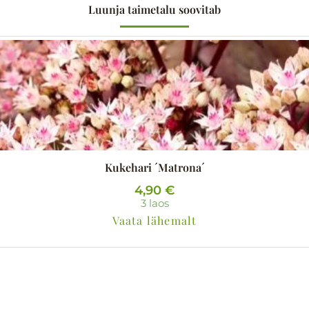
Luunja taimetalu soovitab
Kukehari ´Matrona´
4,90
€
3 laos
Vaata lähemalt