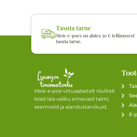
Tasuta tarne
Meie e-poes on alates 50 € tellimusest
tasuta tarne.
Toot
Ta
Meie e-poe virtuaalsetelt riiulitelt
Se
leiad laia valiku erinevaid taimi,
Ai
seemneid ja aiandustarvikuid.
E-