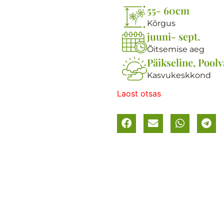
55- 60cm
Kõrgus
juuni- sept.
Õitsemise aeg
Päikseline, Poolv
Kasvukeskkond
Laost otsas