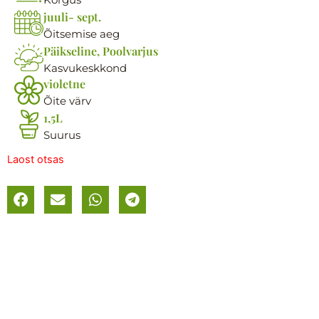
juuli- sept.
Õitsemise aeg
Päikseline, Poolvarjus
Kasvukeskkond
violetne
Õite värv
1,5L
Suurus
Laost otsas