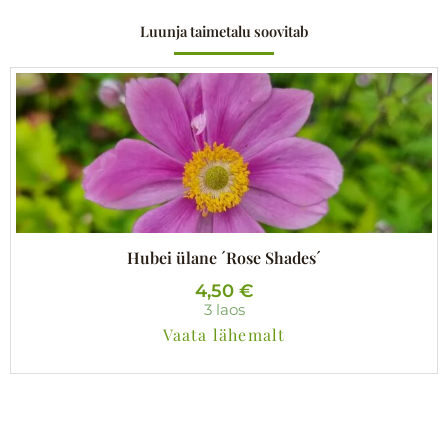
Luunja taimetalu soovitab
Hubei ülane ´Rose Shades´
4,50
€
3 laos
Vaata lähemalt