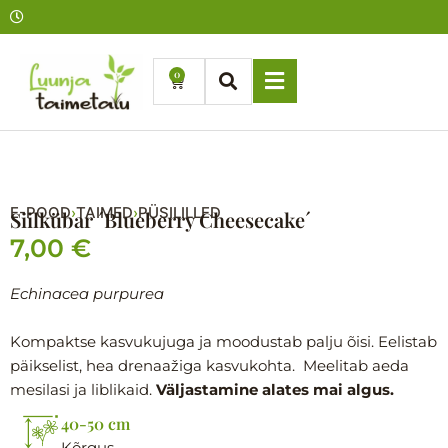
Skip
to
content
0
Cart
E-POOD
TAIMED
PÜSILILLED
›
›
Siilkübar ´Blueberry Cheesecake´
7,00
€
Echinacea purpurea
Kompaktse kasvukujuga ja moodustab palju õisi. Eelistab
päikselist, hea drenaažiga kasvukohta. Meelitab aeda
mesilasi ja liblikaid.
Väljastamine alates mai algus.
40-50 cm
Kõrgus