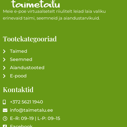
Meie e-poe virtuaalsetelt riiulitelt leiad laia valiku
erinevaid taimi, seemneid ja aiandustarvikuid.
Tootekategooriad
Taimed
Seemned
Aiandustooted
E-pood
Kontaktid
+372 5621 1940
info@taimetalu.ee
E–R: 09–19 | L-P: 09–15
Facebook