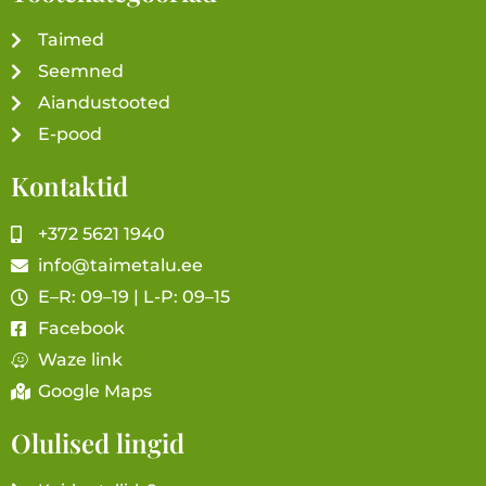
Taimed
Seemned
Aiandustooted
E-pood
Kontaktid
+372 5621 1940
info@taimetalu.ee
E–R: 09–19 | L-P: 09–15
Facebook
Waze link
Google Maps
Olulised lingid