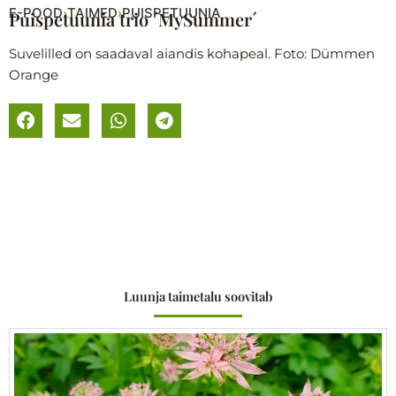
E-POOD
TAIMED
PUISPETUUNIA
›
›
Puispetuunia trio ´MySummer´
Suvelilled on saadaval aiandis kohapeal. Foto: Dümmen
Orange
Luunja taimetalu soovitab