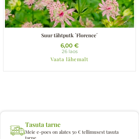
Suur tähtputk ´Florence´
6,00
€
26 laos
Vaata lähemalt
Tasuta tarne
Meie e-poes on alates 50 € tellimusest tasuta
tarne.