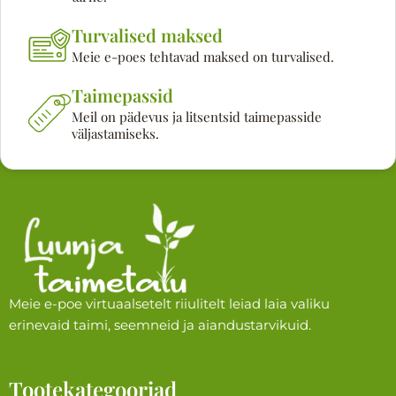
Turvalised maksed
Meie e-poes tehtavad maksed on turvalised.
Taimepassid
Meil on pädevus ja litsentsid taimepasside
väljastamiseks.
Meie e-poe virtuaalsetelt riiulitelt leiad laia valiku
erinevaid taimi, seemneid ja aiandustarvikuid.
Tootekategooriad