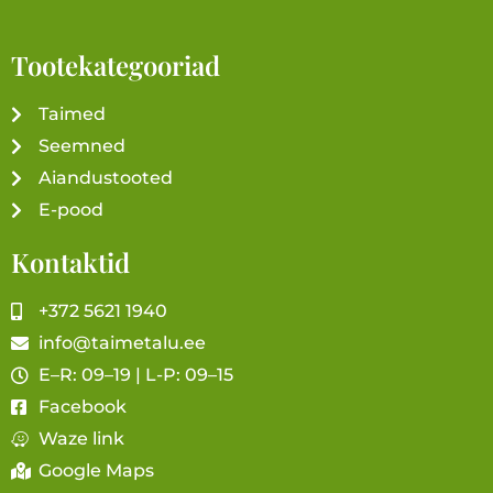
Tootekategooriad
Taimed
Seemned
Aiandustooted
E-pood
Kontaktid
+372 5621 1940
info@taimetalu.ee
E–R: 09–19 | L-P: 09–15
Facebook
Waze link
Google Maps