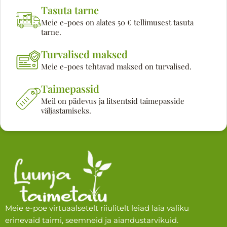
Tasuta tarne
Meie e-poes on alates 50 € tellimusest tasuta
tarne.
Turvalised maksed
Meie e-poes tehtavad maksed on turvalised.
Taimepassid
Meil on pädevus ja litsentsid taimepasside
väljastamiseks.
Meie e-poe virtuaalsetelt riiulitelt leiad laia valiku
erinevaid taimi, seemneid ja aiandustarvikuid.