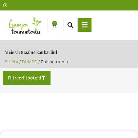
Skip
to
content
0
Cart
Meie virtuaalne kaubariiul
Esileht
/
TAIMED
/ Puispetuunia
Filtreeri tooteid