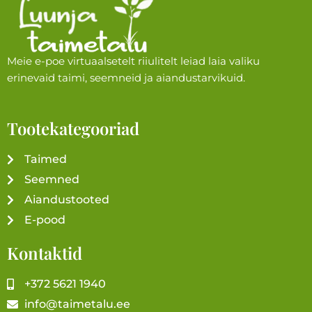
Meie e-poe virtuaalsetelt riiulitelt leiad laia valiku
erinevaid taimi, seemneid ja aiandustarvikuid.
Tootekategooriad
Taimed
Seemned
Aiandustooted
E-pood
Kontaktid
+372 5621 1940
info@taimetalu.ee