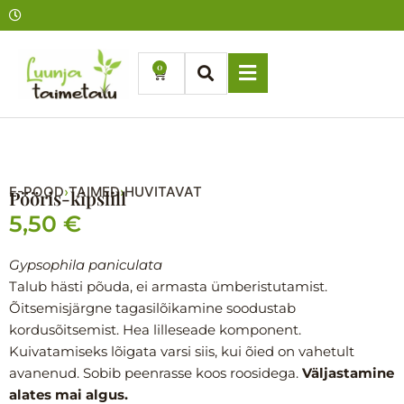
Skip
to
content
0
Cart
E-POOD
TAIMED
HUVITAVAT
›
›
Pööris-kipslill
5,50
€
Gypsophila paniculata
Talub hästi põuda, ei armasta ümberistutamist.
Õitsemisjärgne tagasilõikamine soodustab
kordusõitsemist. Hea lilleseade komponent.
Kuivatamiseks lõigata varsi siis, kui õied on vahetult
avanenud. Sobib peenrasse koos roosidega.
Väljastamine
alates mai algus.