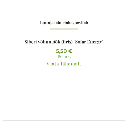
Luunja taimetalu soovitab
Siberi võhumõõk (iiris) ´Solar Energy´
5,50
€
15 laos
Vaata lähemalt