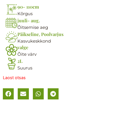
90- 110cm
Kõrgus
juuli- aug.
Õitsemise aeg
Päikseline, Poolvarjus
Kasvukeskkond
valge
Õite värv
2L
Suurus
Laost otsas