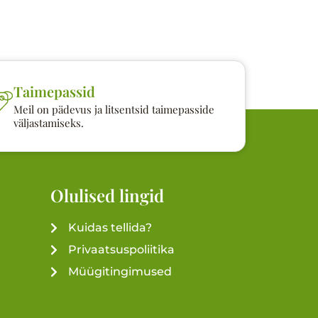
Taimepassid
Meil on pädevus ja litsentsid taimepasside
väljastamiseks.
Olulised lingid
Kuidas tellida?
Privaatsuspoliitika
Müügitingimused