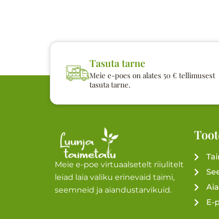
Tasuta tarne
Meie e-poes on alates 50 € tellimusest
tasuta tarne.
Toot
Ta
Meie e-poe virtuaalsetelt riiulitelt
Se
leiad laia valiku erinevaid taimi,
Ai
seemneid ja aiandustarvikuid.
E-