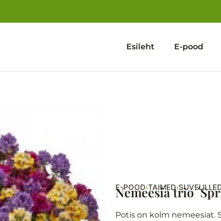
Esileht
E-pood
E-POOD
TAIMED
SUVELILLE
›
›
Nemeesia trio ´Spr
Potis on kolm nemeesiat. S