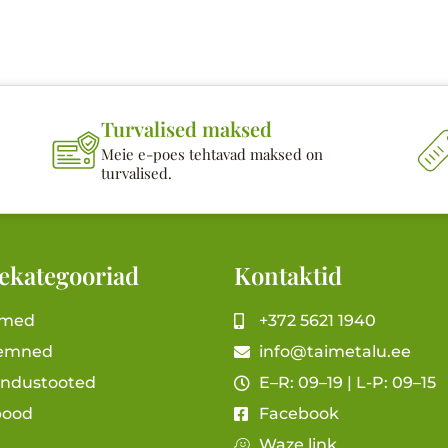
Turvalised maksed
Meie e-poes tehtavad maksed on
turvalised.
ekategooriad
Kontaktid
imed
+372 5621 1940
emned
info@taimetalu.ee
andustooted
E–R: 09–19 | L-P: 09–15
pood
Facebook
Waze link