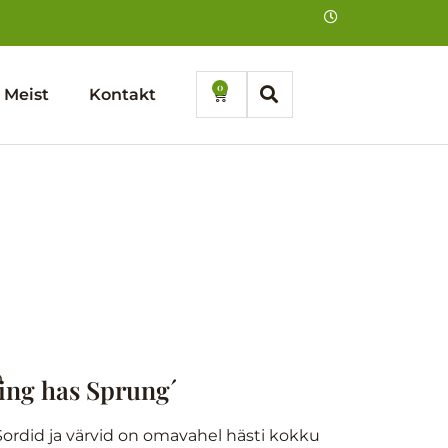
0
Cart
Meist
Kontakt
D
ing has Sprung´
ordid ja värvid on omavahel hästi kokku