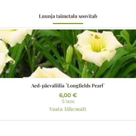
Luunja taimetalu soovitab
Aed-päevaliilia ´Longfields Pearl´
6,00
€
5 laos
Vaata lähemalt