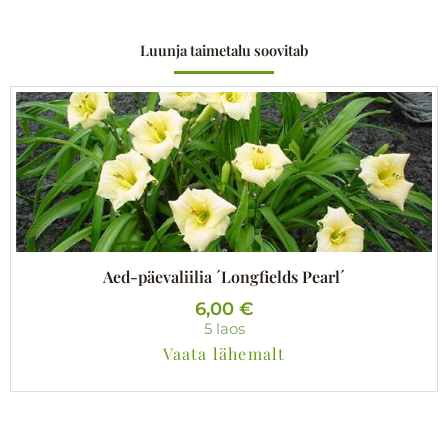
Luunja taimetalu soovitab
Aed-päevaliilia ´Longfields Pearl´
6,00
€
5 laos
Vaata lähemalt