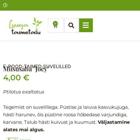
Skip
to
content
0
Cart
E-POOD
TAIMED
SUVELILLED
›
›
Miisusaba ´Joey´
4,00
€
Ptilotus exaltatus
Tegemist on suvelillega. Püstise ja laiuva kasvukujuga,
hästi harunev, õis püstine roosa hõbedase varjundiga,
karvane. Talub hästi kuivust ja kuumust.
Väljastamine
alates mai algus.