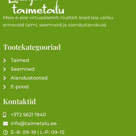
Meie e-poe virtuaalsetelt riiulitelt leiad laia valiku
erinevaid taimi, seemneid ja aiandustarvikuid.
Tootekategooriad
Taimed
Seemned
Aiandustooted
E-pood
Kontaktid
+372 5621 1940
info@taimetalu.ee
E–R: 09–19 | L-P: 09–15