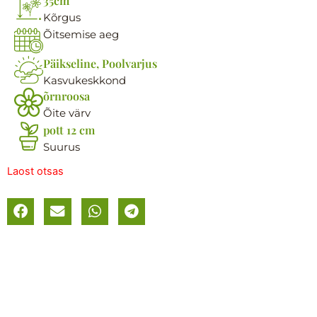
35cm
Kõrgus
Õitsemise aeg
Päikseline, Poolvarjus
Kasvukeskkond
õrnroosa
Õite värv
pott 12 cm
Suurus
Laost otsas