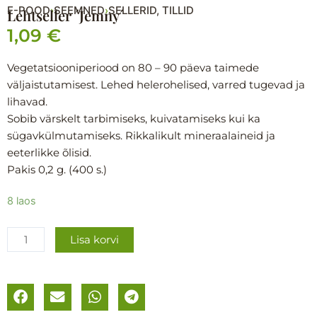
E-POOD
SEEMNED
SELLERID, TILLID
›
›
Lehtseller ´Jemny´
1,09
€
Vegetatsiooniperiood on 80 – 90 päeva taimede
väljaistutamisest. Lehed helerohelised, varred tugevad ja
lihavad.
Sobib värskelt tarbimiseks, kuivatamiseks kui ka
sügavkülmutamiseks. Rikkalikult mineraalaineid ja
eeterlikke õlisid.
Pakis 0,2 g. (400 s.)
Lehtseller
8 laos
´Jemny
´
Lisa korvi
kogus