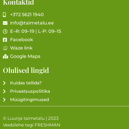
Kontaktid
+372 5621 1940
info@taimetalu.ee
E–R: 09–19 | L-P: 09–15
Facebook
Waze link
Google Maps
Olulised lingid
Kuidas tellida?
Privaatsuspoliitika
Müügitingimused
© Luunja taimetalu | 2023
Veebilehe tegi
FRESHMAN