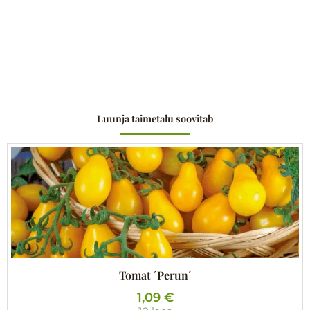
Luunja taimetalu soovitab
Tomat ´Perun´
1,09
€