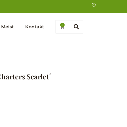
0
Cart
Meist
Kontakt
harters Scarlet´