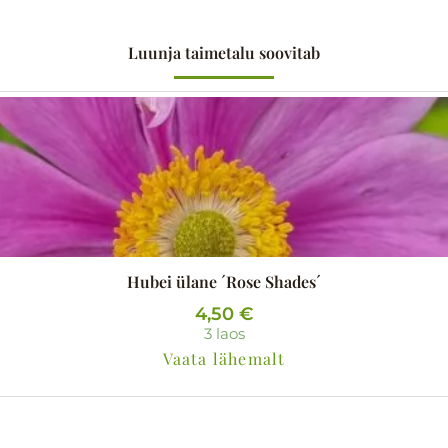
Luunja taimetalu soovitab
Hubei ülane ´Rose Shades´
4,50
€
3 laos
Vaata lähemalt