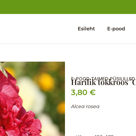
Esileht
E-pood
E-POOD
TAIMED
PÜSILILLED
›
›
Harilik tokkroos ´C
3,80
€
Alcea rosea