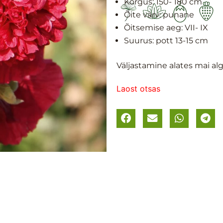
Kõrgus: 1
50- 180 cm
Õite värv: punane
Õitsemise aeg:
VII- IX
Suurus: p
ott 13-15 cm
Väljastamine alates mai al
Laost otsas