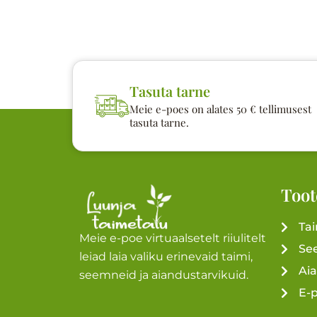
Tasuta tarne
Meie e-poes on alates 50 € tellimusest
tasuta tarne.
Toot
Ta
Meie e-poe virtuaalsetelt riiulitelt
Se
leiad laia valiku erinevaid taimi,
Ai
seemneid ja aiandustarvikuid.
E-