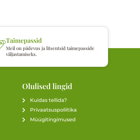
Taimepassid
Meil on pädevus ja litsentsid taimepasside
väljastamiseks.
Olulised lingid
Kuidas tellida?
Privaatsuspoliitika
Müügitingimused