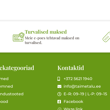
Turvalised maksed
Meie e-poes tehtavad maksed on
turvalised.
ekategooriad
Kontaktid
imed
+372 5621 1940
emned
info@taimetalu.ee
andustooted
E–R: 09–19 | L-P: 09–15
pood
Facebook
Waze link