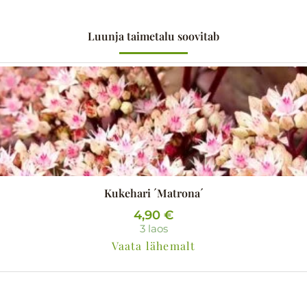
Luunja taimetalu soovitab
Kukehari ´Matrona´
4,90
€
3 laos
Vaata lähemalt