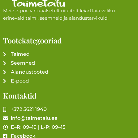
Meie e-poe virtuaalsetelt riiulitelt leiad laia valiku
erinevaid taimi, seemneid ja aiandustarvikuid.
Tootekategooriad
Taimed
Seemned
Aiandustooted
E-pood
Kontaktid
+372 5621 1940
info@taimetalu.ee
E–R: 09–19 | L-P: 09–15
Facebook