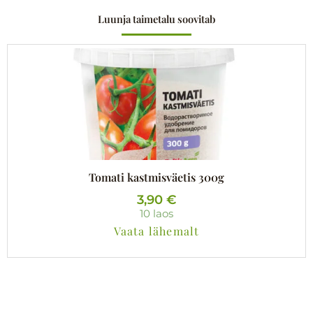
Luunja taimetalu soovitab
Tomati kastmisväetis 300g
3,90
€
10 laos
Vaata lähemalt