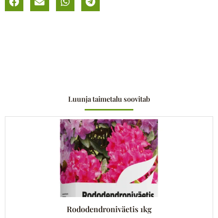
Luunja taimetalu soovitab
Rododendroniväetis 1kg