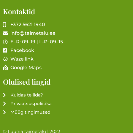
Kontaktid
+372 5621 1940
info@taimetalu.ee
E–R: 09–19 | L-P: 09–15
Facebook
Waze link
Google Maps
Olulised lingid
Kuidas tellida?
Privaatsuspoliitika
Müügitingimused
© Luunja taimetalu | 2023