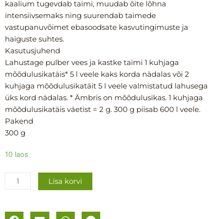
kaalium tugevdab taimi, muudab õite lõhna
intensiivsemaks ning suurendab taimede
vastupanuvõimet ebasoodsate kasvutingimuste ja
haiguste suhtes.
Kasutusjuhend
Lahustage pulber vees ja kastke taimi 1 kuhjaga
mõõdulusikatäis* 5 l veele kaks korda nädalas või 2
kuhjaga mõõdulusikatäit 5 l veele valmistatud lahusega
üks kord nädalas. * Ämbris on mõõdulusikas. 1 kuhjaga
mõõdulusikatäis väetist = 2 g. 300 g piisab 600 l veele.
Pakend
300 g
Suvelille
10 laos
kastmisväetis
300g
Lisa korvi
kogus