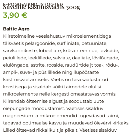
E-POOD
AIANDUSTOOTED
›
Suvelille kastmisväetis 300g
3,90
€
Baltic Agro
Kiiretoimeline veeslahustuv mikroelementidega
täisväetis pelargoonide, surfiiniate, petuuniate,
sarvkannikeste, lobeeliate, krüsanteemide, levkoide,
peiulillede, leeklillede, salviate, daaliate, lõvilõugade,
elulõngade, astrite, rooside, raudürtide jt toa-, rõdu-,
ampli-, suve- ja püsilillede ning ilupõõsaste
kastmisväetamiseks. Väetis on tasakaalustatud
koostisega ja sisaldab kõiki taimedele olulisi
mikroelemente neile kergesti omastatavas vormis.
Kiirendab õitsemise algust ja soodustab uute
õiepungade moodustamist. Väetises sisalduv
magneesium ja mikroelemendid tugevdavad taimi,
tagavad optimaalse kasvu ja muudavad õievärvi kirkaks.
Lilled õitsevad rikkalikult ja pikalt. Väetises sisalduv