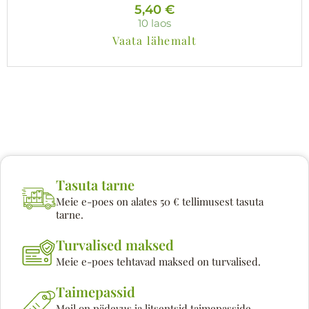
5,40
€
10 laos
Vaata lähemalt
Tasuta tarne
Meie e-poes on alates 50 € tellimusest tasuta
tarne.
Turvalised maksed
Meie e-poes tehtavad maksed on turvalised.
Taimepassid
Meil on pädevus ja litsentsid taimepasside