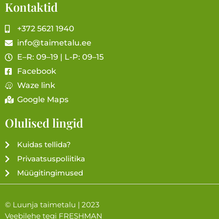
Kontaktid
+372 5621 1940
info@taimetalu.ee
E–R: 09–19 | L-P: 09–15
Facebook
Waze link
Google Maps
Olulised lingid
Kuidas tellida?
Privaatsuspoliitika
Müügitingimused
© Luunja taimetalu | 2023
Veebilehe tegi
FRESHMAN