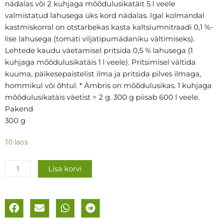
nädalas või 2 kuhjaga mõõdulusikatäit 5 l veele
valmistatud lahusega üks kord nädalas. Igal kolmandal
kastmiskorral on otstarbekas kasta kaltsiumnitraadi 0,1 %-
lise lahusega (tomati viljatipumädaniku vältimiseks).
Lehtede kaudu väetamisel pritsida 0,5 % lahusega (1
kuhjaga mõõdulusikatäis 1 l veele). Pritsimisel vältida
kuuma, päikesepaistelist ilma ja pritsida pilves ilmaga,
hommikul või õhtul. * Ämbris on mõõdulusikas. 1 kuhjaga
mõõdulusikatäis väetist = 2 g. 300 g piisab 600 l veele.
Pakend
300 g
Tomati
10 laos
kastmisväetis
300g
Lisa korvi
kogus