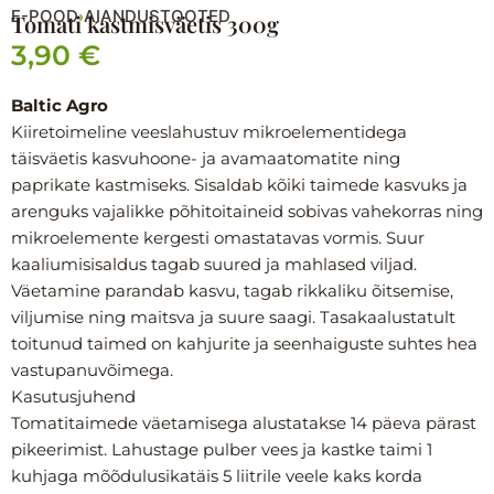
E-POOD
AIANDUSTOOTED
›
Tomati kastmisväetis 300g
3,90
€
Baltic Agro
Kiiretoimeline veeslahustuv mikroelementidega
täisväetis kasvuhoone- ja avamaatomatite ning
paprikate kastmiseks. Sisaldab kõiki taimede kasvuks ja
arenguks vajalikke põhitoitaineid sobivas vahekorras ning
mikroelemente kergesti omastatavas vormis. Suur
kaaliumisisaldus tagab suured ja mahlased viljad.
Väetamine parandab kasvu, tagab rikkaliku õitsemise,
viljumise ning maitsva ja suure saagi. Tasakaalustatult
toitunud taimed on kahjurite ja seenhaiguste suhtes hea
vastupanuvõimega.
Kasutusjuhend
Tomatitaimede väetamisega alustatakse 14 päeva pärast
pikeerimist. Lahustage pulber vees ja kastke taimi 1
kuhjaga mõõdulusikatäis 5 liitrile veele kaks korda