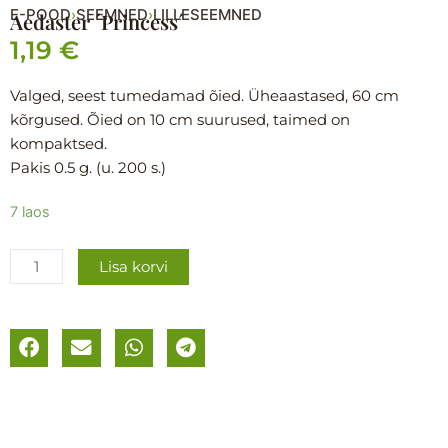
E-POOD
SEEMNED
LILLESEEMNED
›
›
Aedaster ´Princess´
1,19
€
Valged, seest tumedamad õied. Üheaastased, 60 cm
kõrgused. Õied on 10 cm suurused, taimed on
kompaktsed.
Pakis 0.5 g. (u. 200 s.)
Aedaster
7 laos
´Princess
´
Lisa korvi
kogus