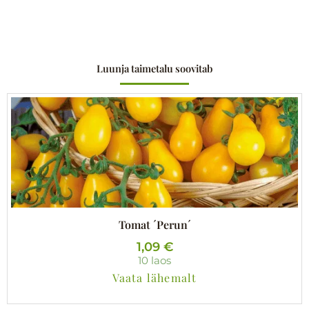
Luunja taimetalu soovitab
Tomat ´Perun´
1,09
€
10 laos
Vaata lähemalt