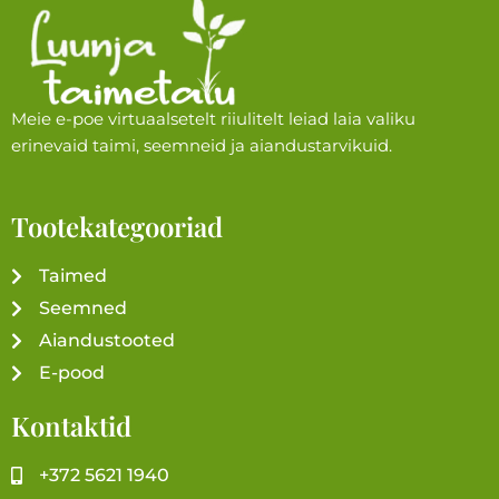
Meie e-poe virtuaalsetelt riiulitelt leiad laia valiku
erinevaid taimi, seemneid ja aiandustarvikuid.
Tootekategooriad
Taimed
Seemned
Aiandustooted
E-pood
Kontaktid
+372 5621 1940