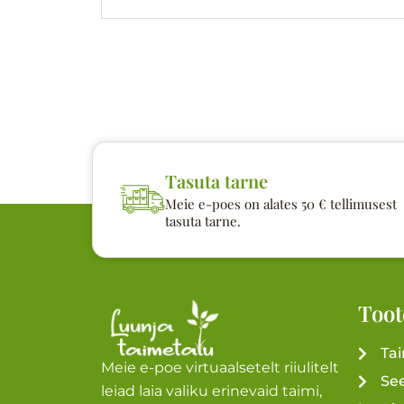
Tasuta tarne
Meie e-poes on alates 50 € tellimusest
tasuta tarne.
Toot
Ta
Meie e-poe virtuaalsetelt riiulitelt
Se
leiad laia valiku erinevaid taimi,