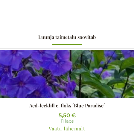
Luunja taimetalu soovitab
Aed-leeklill e. floks ´Blue Paradise´
5,50
€
11 laos
Vaata lähemalt