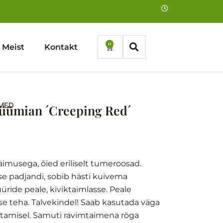
0
Cart
Meist
Kontakt
MED
 tüümian ´Creeping Red´
imusega, õied eriliselt tumeroosad.
 padjandi, sobib hästi kuivema
ride peale, kiviktaimlasse. Peale
use teha. Talvekindel! Saab kasutada väga
tamisel. Samuti ravimtaimena röga