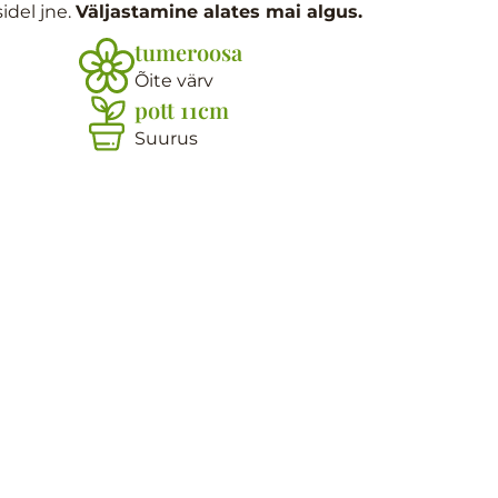
idel jne.
Väljastamine alates mai algus.
tumeroosa
Õite värv
pott 11cm
Suurus