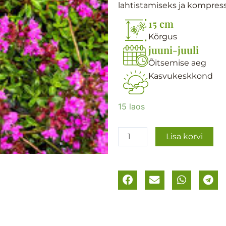
lahtistamiseks ja kompress
15 cm
Kõrgus
juuni-juuli
Õitsemise aeg
Kasvukeskkond
Varane
15 laos
liivatee
e.
Lisa korvi
tüümian
´Creeping
Red
´
kogus