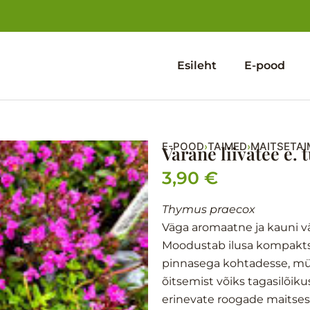
Esileht
E-pood
E-POOD
TAIMED
MAITSETAI
›
›
Varane liivatee e.
3,90
€
Thymus praecox
Väga aromaatne ja kauni vä
Moodustab ilusa kompaktse
pinnasega kohtadesse, müü
õitsemist võiks tagasilõik
erinevate roogade maitses