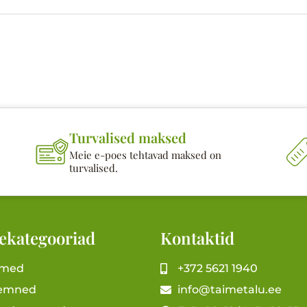
Turvalised maksed
Meie e-poes tehtavad maksed on
turvalised.
ekategooriad
Kontaktid
imed
+372 5621 1940
emned
info@taimetalu.ee