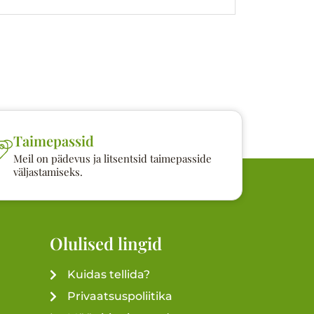
Taimepassid
Meil on pädevus ja litsentsid taimepasside
väljastamiseks.
Olulised lingid
Kuidas tellida?
Privaatsuspoliitika