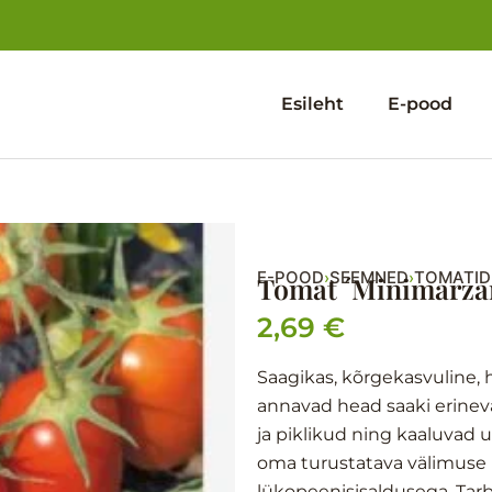
Esileht
E-pood
E-POOD
SEEMNED
TOMATID
›
›
Tomat ´Minimarza
2,69
€
Saagikas, kõrgekasvuline, 
annavad head saaki erinev
ja piklikud ning kaaluvad u
oma turustatava välimuse 
lükopeenisisaldusega. Tarb