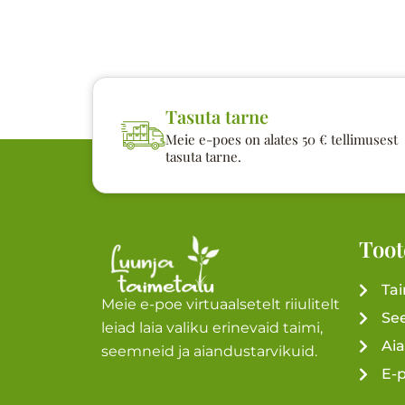
Tasuta tarne
Meie e-poes on alates 50 € tellimusest
tasuta tarne.
Toot
Ta
Meie e-poe virtuaalsetelt riiulitelt
Se
leiad laia valiku erinevaid taimi,
Ai
seemneid ja aiandustarvikuid.
E-