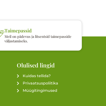
Taimepassid
Meil on pädevus ja litsentsid taimepasside
väljastamiseks.
Olulised lingid
Kuidas tellida?
Privaatsuspoliitika
Müügitingimused