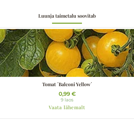
Luunja taimetalu soovitab
Tomat ´Balconi Yellow´
0,99
€
9 laos
Vaata lähemalt