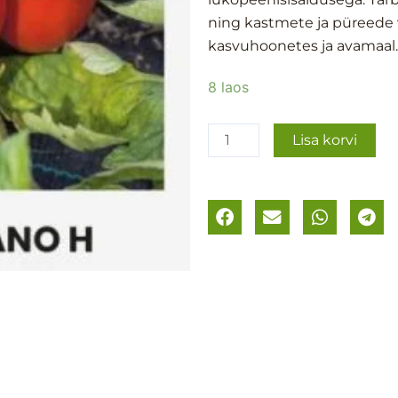
ning kastmete ja püreede 
kasvuhoonetes ja avamaal
Tomat
8 laos
´Minimarzano
´
Lisa korvi
F1
kogus