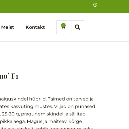
0
Cart
Meist
Kontakt
no´ F1
haiguskindel hübriid. Taimed on terved ja
ates kasvutingimustes. Viljad on punased
. 25-30 g, pragunemiskindel ja säilitab
pikka aega. Magus ja maitsev, kõrge
itakse värskelt, sobib konserveerimiseks