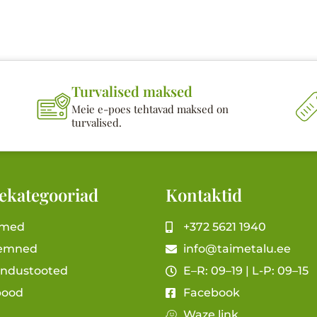
Turvalised maksed
Meie e-poes tehtavad maksed on
turvalised.
ekategooriad
Kontaktid
imed
+372 5621 1940
emned
info@taimetalu.ee
andustooted
E–R: 09–19 | L-P: 09–15
pood
Facebook
Waze link