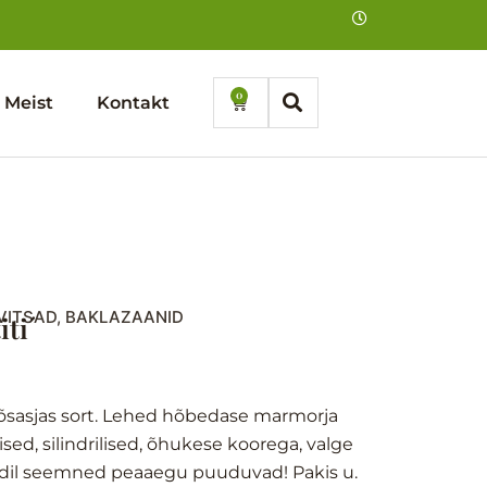
0
Cart
Meist
Kontakt
VITSAD, BAKLAZAANID
iti´
egune
d
õsasjas sort. Lehed hõbedase marmorja
sed, silindrilised, õhukese koorega, valge
 sordil seemned peaaegu puuduvad! Pakis u.
 €.