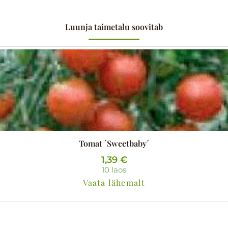
Luunja taimetalu soovitab
Tomat ´Sweetbaby´
1,39
€
10 laos
Vaata lähemalt