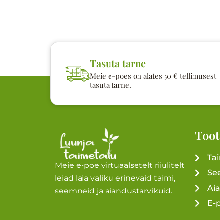
Tasuta tarne
Meie e-poes on alates 50 € tellimusest
tasuta tarne.
Toot
Ta
Meie e-poe virtuaalsetelt riiulitelt
Se
leiad laia valiku erinevaid taimi,
Ai
seemneid ja aiandustarvikuid.
E-