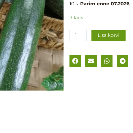
10 s.
Parim enne 07.2026
Suvikõrvits
3 laos
´Nefertiti
´
Lisa korvi
kogus