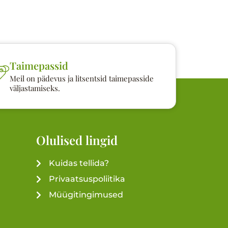
Taimepassid
Meil on pädevus ja litsentsid taimepasside
väljastamiseks.
Olulised lingid
Kuidas tellida?
Privaatsuspoliitika
Müügitingimused