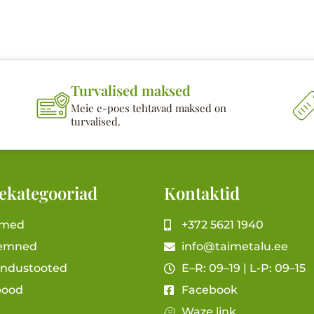
Turvalised maksed
Meie e-poes tehtavad maksed on
turvalised.
ekategooriad
Kontaktid
imed
+372 5621 1940
emned
info@taimetalu.ee
andustooted
E–R: 09–19 | L-P: 09–15
pood
Facebook
Waze link