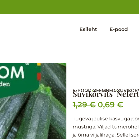
Esileht
E-pood
E-POOD
SEEMNED
SUVIKÕR
›
›
Suvikõrvits ´Nefert
1,29
€
0,69
€
Algne
Pra
hind
hin
Tugeva jõulise kasvuga põ
mustriga. Viljad tumeroheli
oli:
on:
ja õrna viljalihaga. Sellel
1,29 €.
0,69