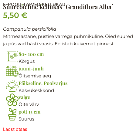
E-POOD
TAIMED
KELLUKAD
›
›
Suureõieline kellukas ´Grandiflora Alba´
5,50
€
Campanula persicifolia
Mitmeaastane, püstise varrega puhmikuline. Õied suured
ja püsivad hästi vaasis. Eelistab kuivemat pinnast.
80- 100 cm
Kõrgus
juuni-juuli
Õitsemise aeg
Päikseline, Poolvarjus
Kasvukeskkond
valge
Õite värv
pott 15 cm
Suurus
Laost otsas