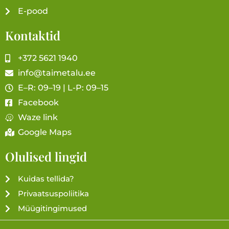
E-pood
Kontaktid
+372 5621 1940
info@taimetalu.ee
E–R: 09–19 | L-P: 09–15
Facebook
Waze link
Google Maps
Olulised lingid
Kuidas tellida?
Privaatsuspoliitika
Müügitingimused