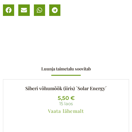
Luunja taimetalu soovitab
Siberi võhumõõk (iiris) ´Solar Energy´
5,50
€
15 laos
Vaata lähemalt