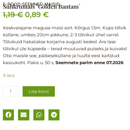
E-POOD
SEEMNED
MAISID
›
›
Suhkrumais ´Golden Bantam´
1,19
€
0,89
€
Algne
Praegune
hind
hind
Keskvarajane magusa maisi sort. Kõrgus 1,5m. Küps tõlvik
kollane, umbes 20cm pikkune, 2-3 tõlvikut ühel varrel.
oli:
on:
Tõlvikuid hakatakse korjama augusti keskel. Ära lase
1,19 €.
0,89 €.
tõlvikul üle küpseda – terad muutuvad puiseks ja kuivaks!
Otsi maisile soe, päikeseküllane ja tuulte eest kaitstud
kasvukoht. Pakis u. 50 s.
Seemnete parim enne 07.2026
Suhkrumais
4 laos
´Golden
Bantam
Lisa korvi
´
kogus