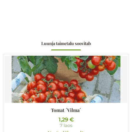
Luunja taimetalu soovitab
Tomat ´Vilma´
1,29
€
7 laos