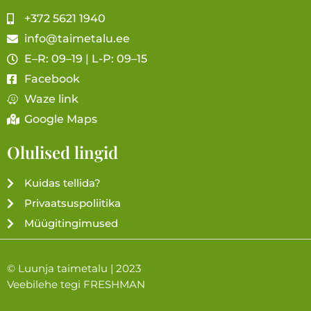
+372 5621 1940
info@taimetalu.ee
E–R: 09–19 | L-P: 09–15
Facebook
Waze link
Google Maps
Olulised lingid
Kuidas tellida?
Privaatsuspoliitika
Müügitingimused
© Luunja taimetalu | 2023
Veebilehe tegi
FRESHMAN