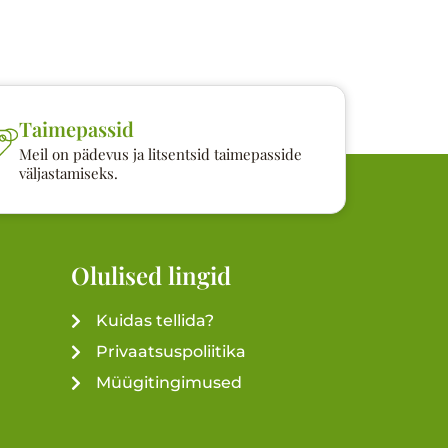
Taimepassid
Meil on pädevus ja litsentsid taimepasside
väljastamiseks.
Olulised lingid
Kuidas tellida?
Privaatsuspoliitika
Müügitingimused