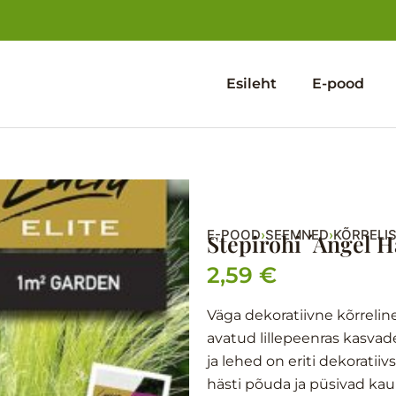
Esileht
E-pood
E-POOD
SEEMNED
KÕRRELI
›
›
Stepirohi ´Angel H
2,59
€
Väga dekoratiivne kõrrelin
avatud lillepeenras kasvade
ja lehed on eriti dekoratii
hästi põuda ja püsivad ka