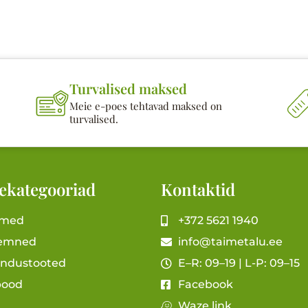
Turvalised maksed
Meie e-poes tehtavad maksed on
turvalised.
ekategooriad
Kontaktid
imed
+372 5621 1940
emned
info@taimetalu.ee
andustooted
E–R: 09–19 | L-P: 09–15
pood
Facebook
Waze link