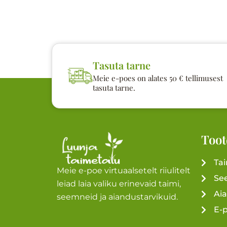
Tasuta tarne
Meie e-poes on alates 50 € tellimusest
tasuta tarne.
Toot
Ta
Meie e-poe virtuaalsetelt riiulitelt
Se
leiad laia valiku erinevaid taimi,
Ai
seemneid ja aiandustarvikuid.
E-