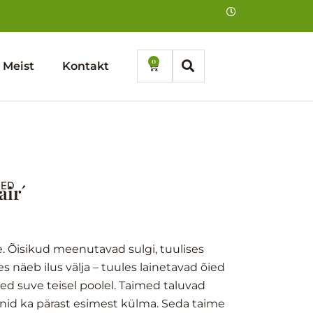
0
Cart
Meist
Kontakt
SED
air´
e. Õisikud meenutavad sulgi, tuulises
s näeb ilus välja – tuules lainetavad õied
vsed suve teisel poolel. Taimed taluvad
unid ka pärast esimest külma. Seda taime