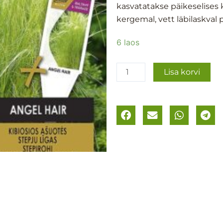
kasvatatakse päikeselises
kergemal, vett läbilaskval 
Stepirohi
6 laos
´Angel
Hair
Lisa korvi
´
kogus