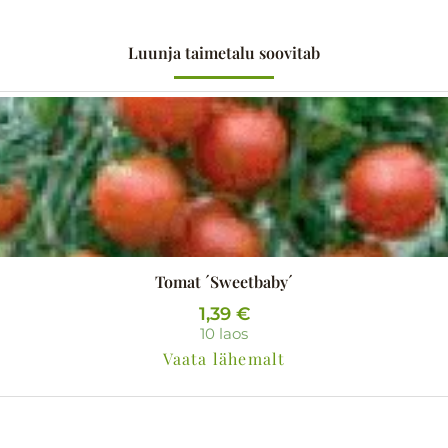
Luunja taimetalu soovitab
Tomat ´Sweetbaby´
1,39
€
10 laos
Vaata lähemalt