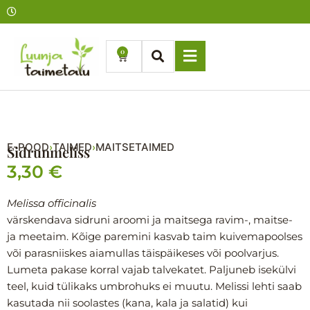
Skip
to
content
0
Cart
E-POOD
TAIMED
MAITSETAIMED
›
›
Sidrunmeliss
3,30
€
Melissa officinalis
värskendava sidruni aroomi ja maitsega ravim-, maitse-
ja meetaim. Kõige paremini kasvab taim kuivemapoolses
või parasniiskes aiamullas täispäikeses või poolvarjus.
Lumeta pakase korral vajab talvekatet. Paljuneb isekülvi
teel, kuid tülikaks umbrohuks ei muutu. Melissi lehti saab
kasutada nii soolastes (kana, kala ja salatid) kui