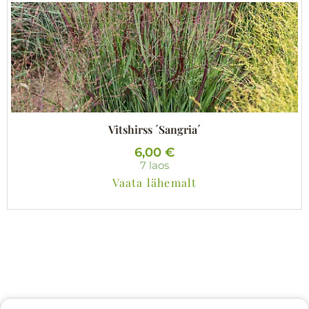
Vitshirss ´Sangria´
6,00
€
7 laos
Vaata lähemalt