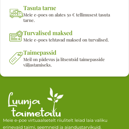
Tasuta tarne
Meie e-poes on alates 50 € tellimusest tasuta
tarne.
Turvalised maksed
Meie e-poes tehtavad maksed on turvalised.
Taimepassid
Meil on pädevus ja litsentsid taimepasside
väljastamiseks.
Meie e-poe virtuaalsetelt riiulitelt leiad laia valiku
erinevaid taimi, seemneid ja aiandustarvikuid.