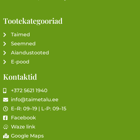
Tootekategooriad
Taimed
Seemned
Aiandustooted
E-pood
Kontaktid
+372 5621 1940
info@taimetalu.ee
E–R: 09–19 | L-P: 09–15
Facebook
Waze link
Google Maps