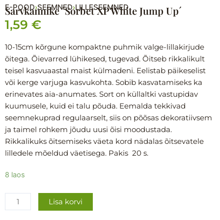
E-POOD
SEEMNED
LILLESEEMNED
›
›
Sarvkannike ´Sorbet XP White Jump Up´
1,59
€
10-15cm kõrgune kompaktne puhmik valge-lillakirjude
õitega. Õievarred lühikesed, tugevad. Õitseb rikkalikult
teisel kasvuaastal maist külmadeni. Eelistab päikeselist
või kerge varjuga kasvukohta. Sobib kasvatamiseks ka
erinevates aia-anumates. Sort on küllaltki vastupidav
kuumusele, kuid ei talu põuda. Eemalda tekkivad
seemnekuprad regulaarselt, siis on põõsas dekoratiivsem
ja taimel rohkem jõudu uusi õisi moodustada.
Rikkalikuks õitsemiseks väeta kord nädalas õitsevatele
lilledele mõeldud väetisega. Pakis 20 s.
Sarvkannike
8 laos
´Sorbet
XP
Lisa korvi
White