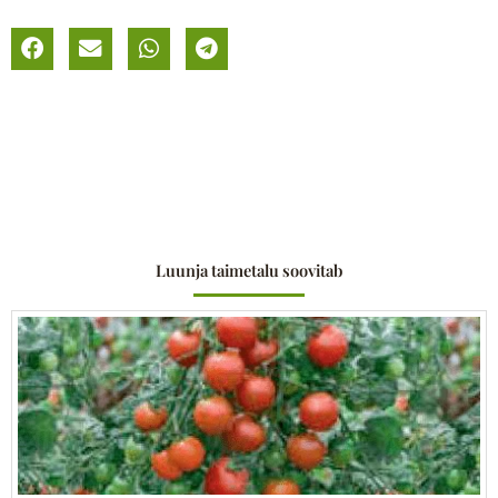
Jump
Up
´
kogus
Luunja taimetalu soovitab