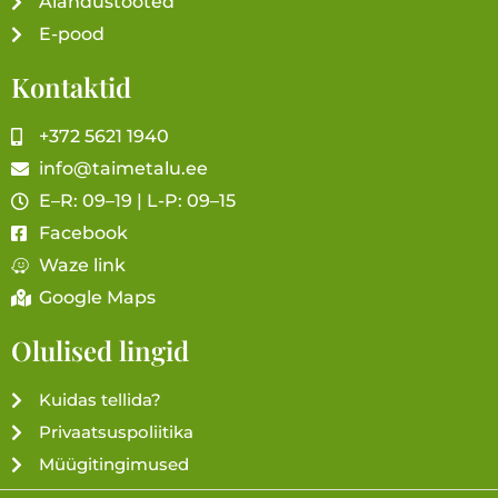
Aiandustooted
E-pood
Kontaktid
+372 5621 1940
info@taimetalu.ee
E–R: 09–19 | L-P: 09–15
Facebook
Waze link
Google Maps
Olulised lingid
Kuidas tellida?
Privaatsuspoliitika
Müügitingimused