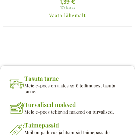
1,39
€
10 laos
Vaata lähemalt
Tasuta tarne
Meie e-poes on alates 50 € tellimusest tasuta
tarne.
Turvalised maksed
Meie e-poes tehtavad maksed on turvalised.
Taimepassid
Meil on pädevus ja litsentsid taimepasside