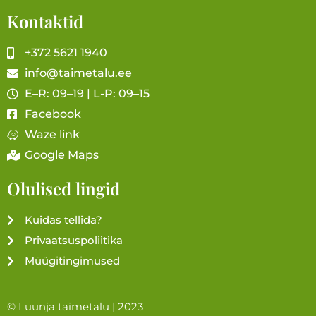
Kontaktid
+372 5621 1940
info@taimetalu.ee
E–R: 09–19 | L-P: 09–15
Facebook
Waze link
Google Maps
Olulised lingid
Kuidas tellida?
Privaatsuspoliitika
Müügitingimused
© Luunja taimetalu | 2023