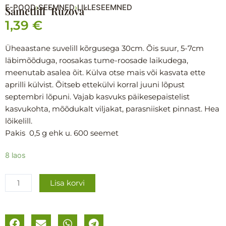
E-POOD
SEEMNED
LILLESEEMNED
›
›
Sametlill ´Ruzova´
1,39
€
Üheaastane suvelill kõrgusega 30cm. Õis suur, 5-7cm
läbimõõduga, roosakas tume-roosade laikudega,
meenutab asalea õit. Külva otse mais või kasvata ette
aprilli külvist. Õitseb ettekülvi korral juuni lõpust
septembri lõpuni. Vajab kasvuks päikesepaistelist
kasvukohta, mõõdukalt viljakat, parasniisket pinnast. Hea
lõikelill.
Pakis 0,5 g ehk u. 600 seemet
Sametlill
8 laos
´Ruzova
´
Lisa korvi
kogus