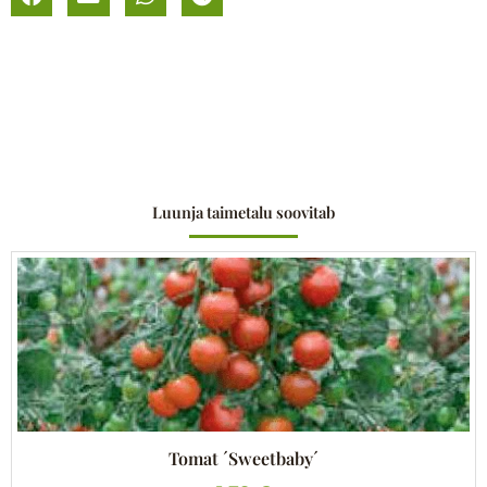
Luunja taimetalu soovitab
Tomat ´Sweetbaby´